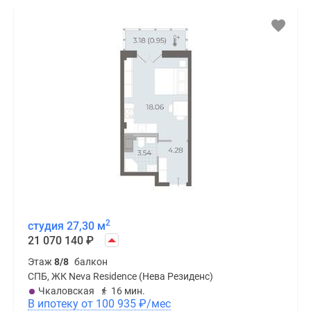
2
студия 27,30 м
21 070 140
₽
Этаж
8/8
балкон
СПБ, ЖК Neva Residence (Нева Резиденс)
Чкаловская
16 мин.
В ипотеку от 100 935
₽
/мес