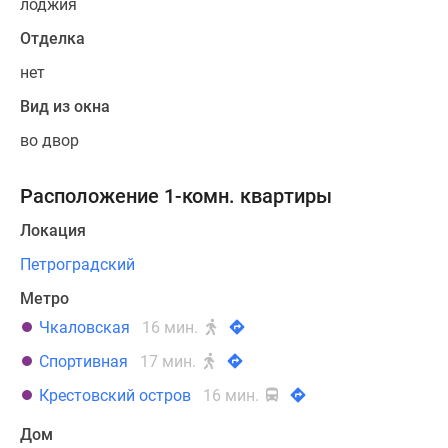
лоджия
Отделка
нет
Вид из окна
во двор
Расположение 1-комн. квартиры
Локация
Петроградский
Метро
Чкаловская
16 мин.
Спортивная
17 мин.
Крестовский остров
16 мин.
Дом