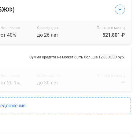
(БЖФ)
Нач. взнос
Срок кредита
Платеж в месяц
от 40%
до 26 лет
521,801 ₽
Сумма кредита не может быть больше 12,000,000 руб.
Нач. взнос
Срок кредита
Платеж в месяц
от 20.1%
до 30 лет
—
редложения