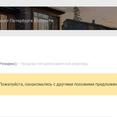
анкт-Петербурге и области
ры
Дома и коттеджи
Ипотека
Медиа
Консультация
 Резиденс)
•
Продажа четырехкомнатной квартиры
 Пожалуйста, ознакомьтесь с другими похожими предложе