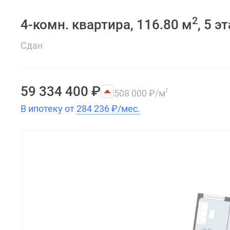
2
4-комн. квартира, 116.80 м
, 5 э
Сдан
59 334 400
₽
508 000
₽
/м
2
В ипотеку от
284 236
₽
/мес.