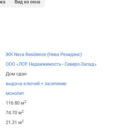
ажа
Вид из окна
ЖК Neva Residence (Нева Резиденс)
ООО «ЛСР. Недвижимость–Северо-Запад»
Дом сдан
выдача ключей + заселение
монолит
2
116.80 м
2
74.70 м
2
21.31 м