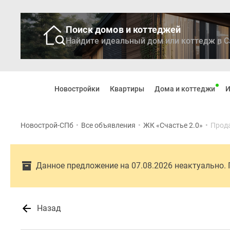
Поиск домов и коттеджей
Найдите идеальный дом или коттедж в С
Новостройки
Квартиры
Новостройки
Квартиры
Дома и коттеджи
И
Ипотека
Медиа
О
Новострой-СПб
•
Все объявления
•
ЖК «Счастье 2.0»
•
Прод
проекте
Контакты
Реклама
на
Данное предложение на 07.08.2026 неактуально.
сайте
Vk
Дзен
Продавцы
Назад
и
застройщики