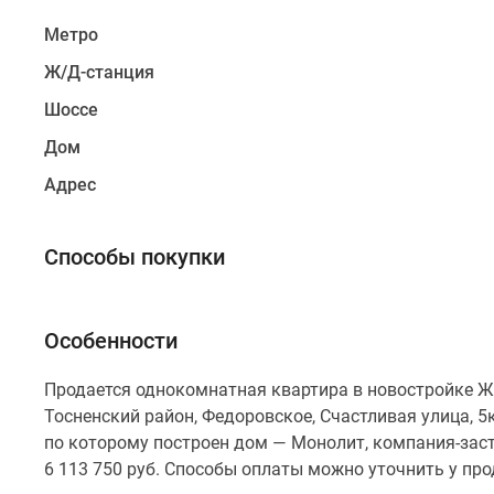
Коттеджные
Метро
поселки
в
Ж/Д-станция
Санкт-
Петербурге
Шоссе
Коттеджные
Дом
поселки
в
Адрес
Ленинградской
обл
Готовые
Способы покупки
коттеджные
поселки
Строящиеся
коттеджные
Особенности
поселки
Коттеджные
Продается однокомнатная квартира в новостройке ЖК
поселки
у
Тосненский район, Федоровское, Счастливая улица, 5к
леса
по которому построен дом — Монолит, компания-зас
Коттеджные
6 113 750 руб. Способы оплаты можно уточнить у пр
поселки