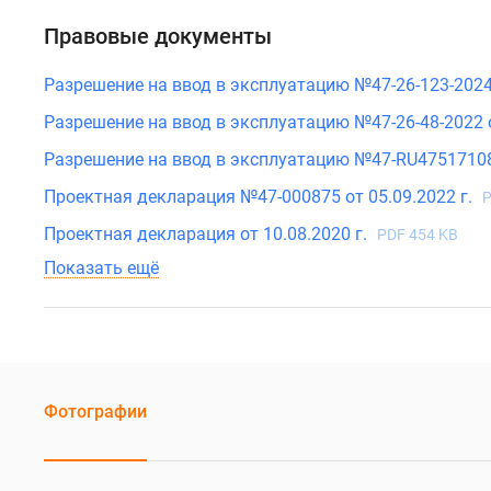
у
водоема
Правовые документы
Коттеджные
поселки
Разрешение на ввод в эксплуатацию №47-26-123-2024 
в
ипотеку
Разрешение на ввод в эксплуатацию №47-26-48-2022 о
Бизнес-
Разрешение на ввод в эксплуатацию №47-RU47517108-06
центры
Коттеджи
Проектная декларация №47-000875 от 05.09.2022 г.
P
Траншевая
ипотека
Проектная декларация от 10.08.2020 г.
PDF 454 KB
Скидки
Показать ещё
и
акции
Макс
Рассрочка
Фотографии