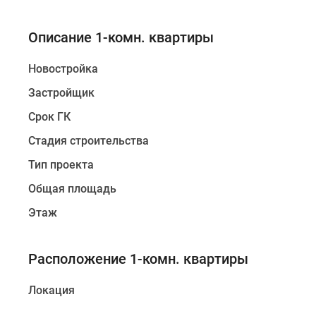
Ипотечный
калькулятор
Новости
Описание 1-комн. квартиры
недвижимости
Новостройки
Новостройка
Ленинградской
области
Застройщик
ИТ-
ипотека
Срок ГК
Квартиры
Стадия строительства
со
скидками
Тип проекта
до
25%
Общая площадь
Новостройки
Этаж
премиум-
класса
Новостройки
Расположение 1-комн. квартиры
бизнес-
класса
Дома
Локация
и
коттеджи