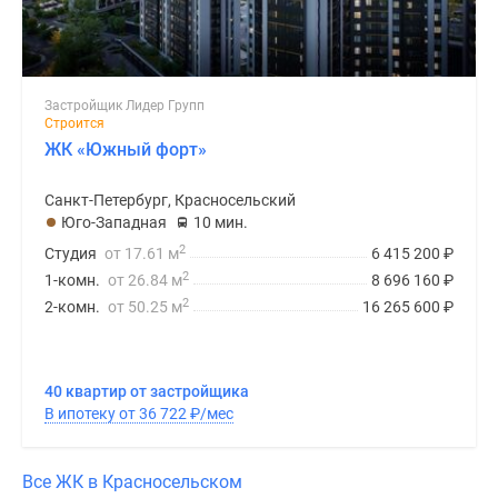
Застройщик Лидер Групп
Строится
ЖК «Южный форт»
Санкт-Петербург, Красносельский
Юго-Западная
10 мин.
2
Студия
от 17.61 м
6 415 200
₽
2
1-комн.
от 26.84 м
8 696 160
₽
2
2-комн.
от 50.25 м
16 265 600
₽
40 квартир от застройщика
В ипотеку от 36 722
₽
/мес
Все ЖК в Красносельском