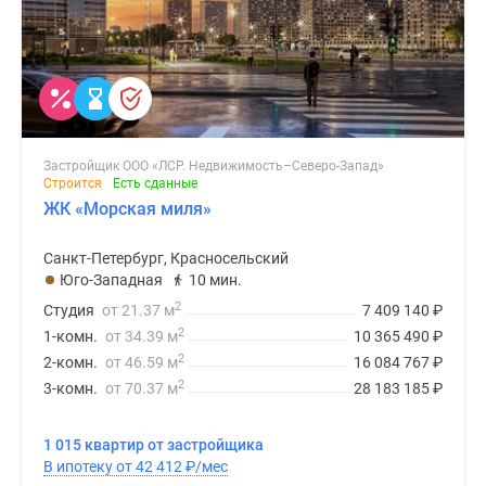
Застройщик ООО «ЛСР. Недвижимость–Северо-Запад»
Строится
Есть сданные
ЖК «Морская миля»
Санкт-Петербург, Красносельский
Юго-Западная
10 мин.
2
Студия
от 21.37 м
7 409 140
₽
2
1-комн.
от 34.39 м
10 365 490
₽
2
2-комн.
от 46.59 м
16 084 767
₽
2
3-комн.
от 70.37 м
28 183 185
₽
1 015 квартир от застройщика
В ипотеку от 42 412
₽
/мес