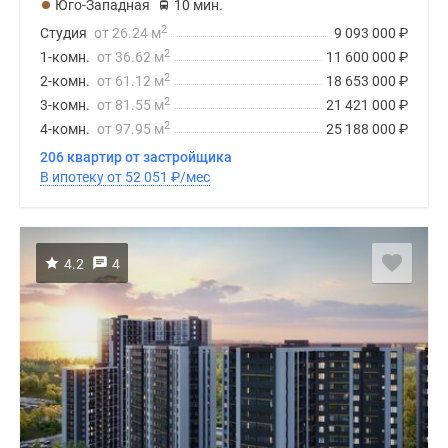
Юго-Западная
10 мин.
2
Студия
от 26.24 м
9 093 000
₽
2
1-комн.
от 36.62 м
11 600 000
₽
2
2-комн.
от 61.12 м
18 653 000
₽
2
3-комн.
от 81.55 м
21 421 000
₽
2
4-комн.
от 97.95 м
25 188 000
₽
206 квартир от застройщика
В ипотеку от 52 051
₽
/мес
4.2
4