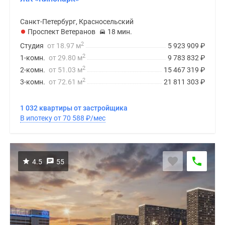
Санкт-Петербург, Красносельский
Проспект Ветеранов
18 мин.
2
Студия
от 18.97 м
5 923 909
₽
2
1-комн.
от 29.80 м
9 783 832
₽
2
2-комн.
от 51.03 м
15 467 319
₽
2
3-комн.
от 72.61 м
21 811 303
₽
1 032 квартиры от застройщика
В ипотеку от 70 588
₽
/мес
4.5
55