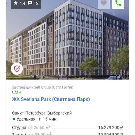
4.4
12
Застройщик Setl Group (Сэтл Групп)
Сдан
ЖК Svetlana Park (Светлана Парк)
Санкт-Петербург, Выборгский
Удельная
15 мин.
2
Студия
от 26.60 м
16 279 200
₽
2
1-комн.
от 33.90 м
19 504 800
₽