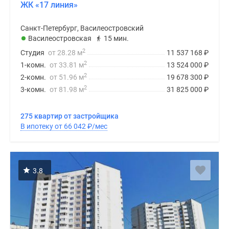
ЖК «17 линия»
Санкт-Петербург, Василеостровский
Василеостровская
15 мин.
2
Студия
от 28.28 м
11 537 168
₽
2
1-комн.
от 33.81 м
13 524 000
₽
2
2-комн.
от 51.96 м
19 678 300
₽
2
3-комн.
от 81.98 м
31 825 000
₽
275 квартир от застройщика
В ипотеку от 66 042
₽
/мес
3.8