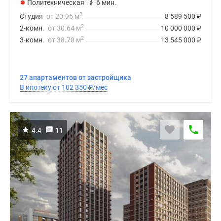
Политехническая
6 мин.
2
Студия
от 20.95 м
8 589 500
₽
2
2-комн.
от 30.64 м
10 000 000
₽
2
3-комн.
от 38.70 м
13 545 000
₽
27 апартаментов от застройщика
В ипотеку от 102 350
₽
/мес
4.4
11