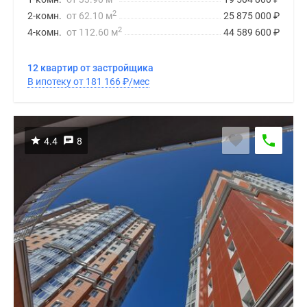
2
2-комн.
от 62.10 м
25 875 000
₽
2
4-комн.
от 112.60 м
44 589 600
₽
12 квартир от застройщика
В ипотеку от 181 166
₽
/мес
4.4
8