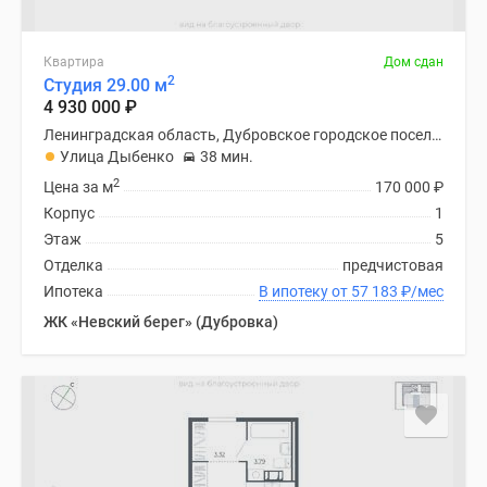
Квартира
Дом сдан
2
Студия 29.00 м
4 930 000
₽
Ленинградская область, Дубровское городское поселение
Улица Дыбенко
38 мин.
2
Цена за м
170 000
₽
Корпус
1
Этаж
5
Отделка
предчистовая
Ипотека
В ипотеку от 57 183
₽
/мес
ЖК «Невский берег» (Дубровка)