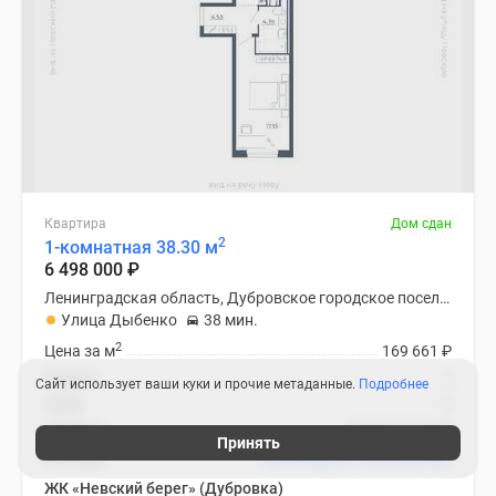
Квартира
Дом сдан
2
1-комнатная 38.30 м
6 498 000
₽
Ленинградская область, Дубровское городское поселение
Улица Дыбенко
38 мин.
2
Цена за м
169 661
₽
Корпус
1
Сайт использует ваши куки и прочие метаданные.
Подробнее
Этаж
5
Отделка
предчистовая
Принять
Ипотека
В ипотеку от 75 370
₽
/мес
ЖК «Невский берег» (Дубровка)