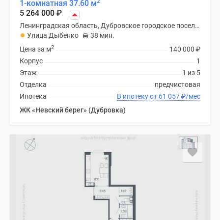
2
1-комнатная 37.60 м
5 264 000
₽
Ленинградская область, Дубровское городское поселение
Улица Дыбенко
38 мин.
2
Цена за м
140 000
₽
Корпус
1
Этаж
1 из 5
Отделка
предчистовая
Ипотека
В ипотеку от 61 057
₽
/мес
ЖК «Невский берег» (Дубровка)