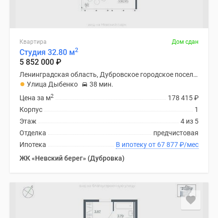
Квартира
Дом сдан
2
Студия 32.80 м
5 852 000
₽
Ленинградская область, Дубровское городское поселение
Улица Дыбенко
38 мин.
2
Цена за м
178 415
₽
Корпус
1
Этаж
4 из 5
Отделка
предчистовая
Ипотека
В ипотеку от 67 877
₽
/мес
ЖК «Невский берег» (Дубровка)