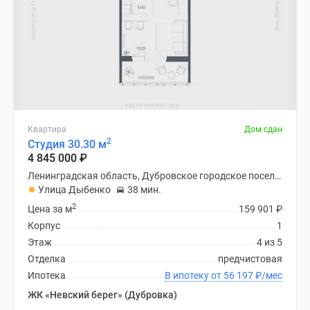
Квартира
Дом сдан
2
Студия 30.30 м
4 845 000
₽
Ленинградская область, Дубровское городское поселение
Улица Дыбенко
38 мин.
2
Цена за м
159 901
₽
Корпус
1
Этаж
4 из 5
Отделка
предчистовая
Ипотека
В ипотеку от 56 197
₽
/мес
ЖК «Невский берег» (Дубровка)