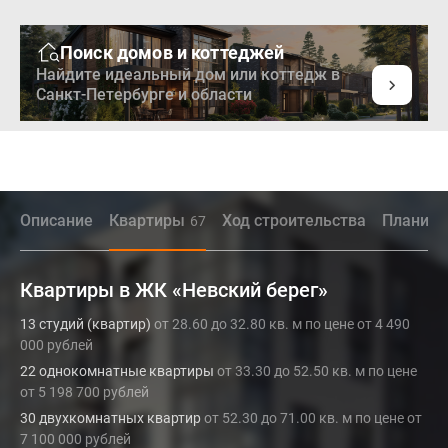
Поиск домов и коттеджей
Найдите идеальный дом или коттедж в
Санкт-Петербурге и области
Описание
Квартиры
Ход строительства
Планиро
67
Квартиры в ЖК «Невский берег»
13 студий (квартир)
от 28.60 до 32.80 кв. м по цене от 4 490
000 рублей
22 однокомнатные квартиры
от 33.30 до 52.50 кв. м по цене
от 5 198 700 рублей
30 двухкомнатных квартир
от 52.30 до 71.00 кв. м по цене от
7 100 000 рублей