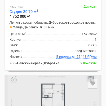
Квартира
Дом сдан
2
Студия 30.70 м
4 752 000
₽
Ленинградская область, Дубровское городское поселение
Улица Дыбенко
38 мин.
2
Цена за м
154 788
₽
Корпус
1
Этаж
2 из 5
Отделка
предчистовая
Ипотека
В ипотеку от 55 118
₽
/мес
ЖК «Невский берег» (Дубровка)
2 похожих