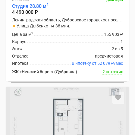
2
Студия 28.80 м
4 490 000
₽
Ленинградская область, Дубровское городское поселение
Улица Дыбенко
38 мин.
2
Цена за м
155 903
₽
Корпус
1
Этаж
2 из 5
Отделка
предчистовая
Ипотека
В ипотеку от 52 079
₽
/мес
ЖК «Невский берег» (Дубровка)
2 похожих