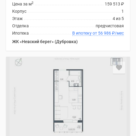
2
Цена за м
159 513
₽
Корпус
1
Этаж
4 из 5
Отделка
предчистовая
Ипотека
В ипотеку от 56 986
₽
/мес
ЖК «Невский берег» (Дубровка)