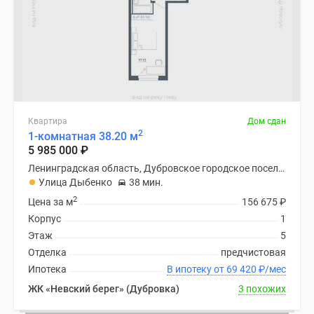
Квартира
Дом сдан
2
1-комнатная 38.20 м
5 985 000
₽
Ленинградская область, Дубровское городское поселение
Улица Дыбенко
38 мин.
2
Цена за м
156 675
₽
Корпус
1
Этаж
5
Отделка
предчистовая
Ипотека
В ипотеку от 69 420
₽
/мес
ЖК «Невский берег» (Дубровка)
3 похожих