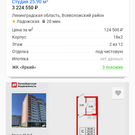
2
Студия 25.90 м
3 224 550
₽
Ленинградская область, Всеволожский район
Ладожская
20 мин.
2
Цена за м
124 500
₽
Корпус
18к2
Этаж
2 из 12
Отделка
под чистовую
Ипотека
нет данных
ЖК «Яркий»
3 похожих