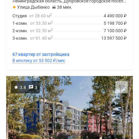
Ленинградская область, Дубровское городское поселение
Улица Дыбенко
38 мин.
2
Студия
от 28.60 м
4 490 000
₽
2
1-комн.
от 33.30 м
5 198 700
₽
2
2-комн.
от 52.30 м
7 100 000
₽
2
3-комн.
от 81.40 м
13 597 500
₽
67 квартир от застройщика
В ипотеку от 53 502
₽
/мес
3.8
3