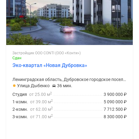
Застройщик ООО CONTI (ООО «Конти»)
Сдан
Эко-квартал «Новая Дубровка»
Ленинградская область, Дубровское городское поселение
Улица Дыбенко
36 мин.
2
Студия
от 25.00 м
3 900 000
₽
2
1-комн.
от 39.00 м
5 090 000
₽
2
2-комн.
от 62.00 м
7 712 500
₽
2
3-комн.
от 71.00 м
8 300 000
₽