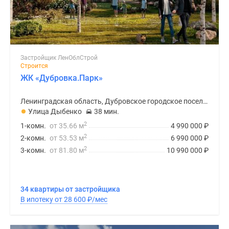
Застройщик ЛенОблСтрой
Строится
ЖК «Дубровка.Парк»
Ленинградская область, Дубровское городское поселение
Улица Дыбенко
38 мин.
2
1-комн.
от 35.66 м
4 990 000
₽
2
2-комн.
от 53.53 м
6 990 000
₽
2
3-комн.
от 81.80 м
10 990 000
₽
34 квартиры от застройщика
В ипотеку от 28 600
₽
/мес