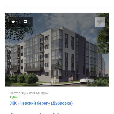
3.8
3
Застройщик ЛенОблСтрой
Сдан
ЖК «Невский берег» (Дубровка)