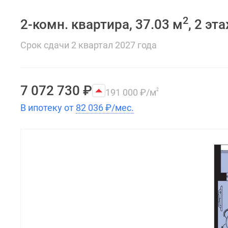
2
2-комн. квартира, 37.03 м
, 2 эт
Срок сдачи 2 квартал 2027 года
7 072 730
₽
191 000
₽
/м
2
В ипотеку от
82 036
₽
/мес.