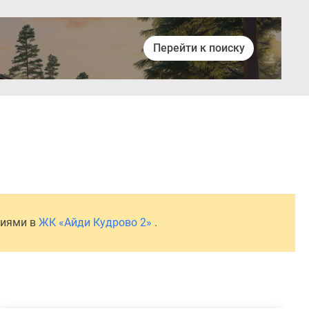
Перейти к поиску
Войти
ниями в
ЖК «Айди Кудрово 2»
.