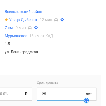
Всеволожский район
Улица Дыбенко
12 мин.
7 км
9 мин.
Мурманское
16 км от КАД
1-5
ул. Ленинградская
Срок кредита
0.0%
₽
лет