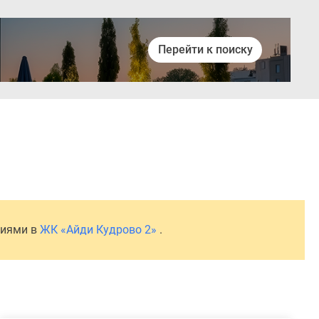
Перейти к поиску
Войти
ниями в
ЖК «Айди Кудрово 2»
.