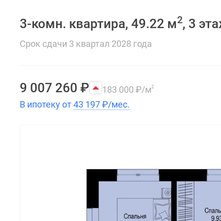
2
3-комн. квартира, 49.22 м
, 3 эт
Срок сдачи 3 квартал 2028 года
9 007 260
₽
183 000
₽
/м
2
В ипотеку от
43 197
₽
/мес.