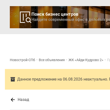
Поиск бизнес центров
Найдите современный офис в деловых ра
Новостройки
Кварти
Новострой-СПб
•
Все объявления
•
ЖК «Айди Кудрово 2»
•
П
Данное предложение на 06.08.2026 неактуально.
Назад