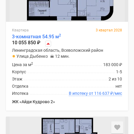
Квартира
3 квартал 2028
2
3-комнатная 54.95 м
10 055 850
₽
Ленинградская область, Всеволожский район
Улица Дыбенко
12 мин.
2
Цена за м
183 000
₽
Корпус
1-5
Этаж
2 из 10
Отделка
нет
Ипотека
В ипотеку от 116 637
₽
/мес
ЖК «Айди Кудрово 2»