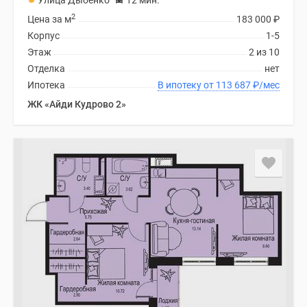
Улица Дыбенко
12 мин.
2
Цена за м
183 000
₽
Корпус
1-5
Этаж
2 из 10
Отделка
нет
Ипотека
В ипотеку от 113 687
₽
/мес
ЖК «Айди Кудрово 2»