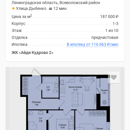
Ленинградская область, Всеволожский район
Улица Дыбенко
12 мин.
2
Цена за м
187 000
₽
Корпус
1-3
Этаж
1 из 10
Отделка
предчистовая
Ипотека
В ипотеку от 116 063
₽
/мес
ЖК «Айди Кудрово 2»