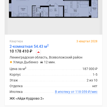
Квартира
3 квартал 2028
2
2-комнатная 54.43 м
10 178 410
₽
Ленинградская область, Всеволожский район
Улица Дыбенко
12 мин.
2
Цена за м
187 000
₽
Корпус
1-5
Этаж
2 из 10
Отделка
нет
Ипотека
В ипотеку от 118 059
₽
/мес
ЖК «Айди Кудрово 2»