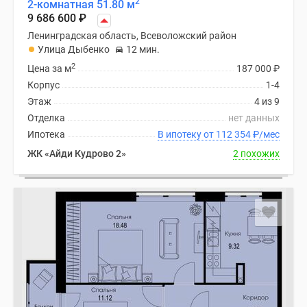
2
2-комнатная 51.80 м
9 686 600
₽
Ленинградская область, Всеволожский район
Улица Дыбенко
12 мин.
2
Цена за м
187 000
₽
Корпус
1-4
Этаж
4 из 9
Отделка
нет данных
Ипотека
В ипотеку от 112 354
₽
/мес
ЖК «Айди Кудрово 2»
2 похожих