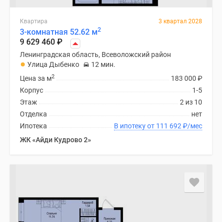
Квартира
3 квартал 2028
2
3-комнатная 52.62 м
9 629 460
₽
Ленинградская область, Всеволожский район
Улица Дыбенко
12 мин.
2
Цена за м
183 000
₽
Корпус
1-5
Этаж
2 из 10
Отделка
нет
Ипотека
В ипотеку от 111 692
₽
/мес
ЖК «Айди Кудрово 2»