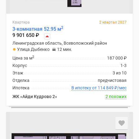
Квартира
2 квартал 2027
2
3-комнатная 52.95 м
9 901 650
₽
Ленинградская область, Всеволожский район
Улица Дыбенко
12 мин.
2
Цена за м
187 000
₽
Корпус
1-3
Этаж
3 из 10
Отделка
предчистовая
Ипотека
В ипотеку от 114 849
₽
/мес
ЖК «Айди Кудрово 2»
2 похожих