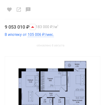
9 053 010
₽
183 000
₽
/м
2
В ипотеку от
105 006
₽
/мес.
обновлено 8 августа