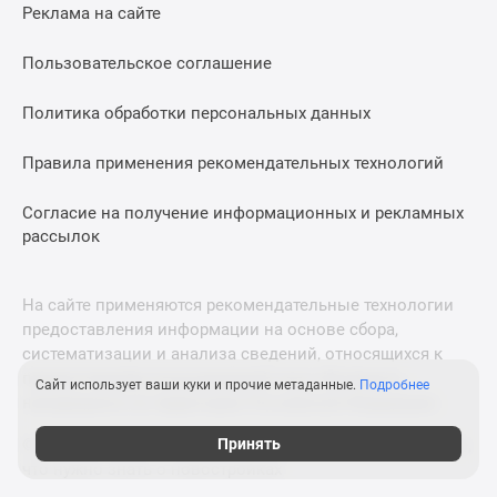
Реклама на сайте
Пользовательское соглашение
Политика обработки персональных данных
Правила применения рекомендательных технологий
Согласие на получение информационных и рекламных
рассылок
На сайте применяются рекомендательные технологии
предоставления информации на основе сбора,
систематизации и анализа сведений, относящихся к
предпочтениям пользователей сети «Интернет»,
Сайт использует ваши куки и прочие метаданные.
Подробнее
находящихся на территории Российской Федерации.
Принять
© 2011—2026 Новострой-СПб. Все права защищены. Всё,
что нужно знать о новостройках