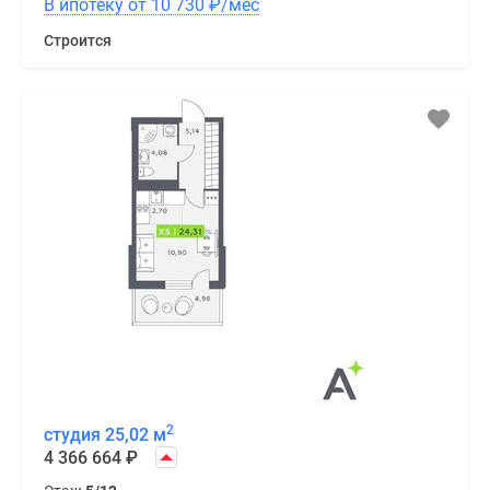
В ипотеку от 10 730
₽
/мес
Строится
2
студия 25,02 м
4 366 664
₽