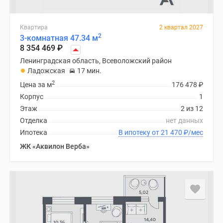
Квартира
2 квартал 2027
2
3-комнатная 47.34 м
8 354 469
₽
Ленинградская область, Всеволожский район
Ладожская
17 мин.
2
Цена за м
176 478
₽
Корпус
1
Этаж
2 из 12
Отделка
нет данных
Ипотека
В ипотеку от 21 470
₽
/мес
ЖК «Аквилон Верба»