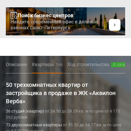
Поиск бизнес центров
Найдите современный офис в деловых
районах Санкт-Петербурга
Описание
Квартиры
Ход строительства
166
22.07.2
50 трехкомнатных квартир от
застройщика в продаже в ЖК «Аквилон
Верба»
36 студий (квартир)
от 24.50 до 29.29 кв. м по цене от 4 175
292 рублей
73 двухкомнатные квартиры
от 35.52 до 54.77 кв. м по цене