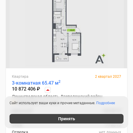
Квартира
2 квартал 2027
2
3-комнатная 65.47 м
10 872 406
₽
Ленинградская область, Всеволожский район
Ладожская
17 мин.
Сайт использует ваши куки и прочие метаданные.
Подробнее
2
Цена за м
166 067
₽
Корпус
1
Принять
Этаж
11 из 12
Отделка
нет данных