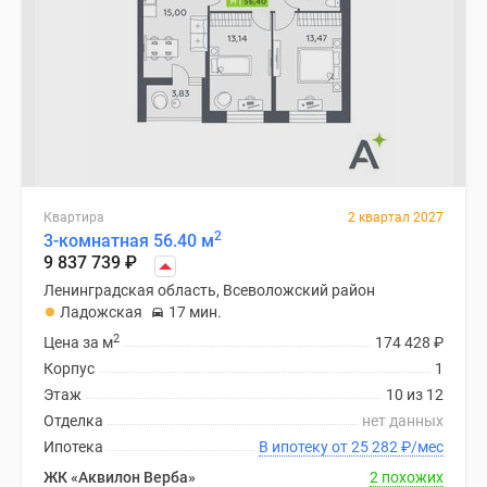
Квартира
2 квартал 2027
2
3-комнатная 56.40 м
9 837 739
₽
Ленинградская область, Всеволожский район
Ладожская
17 мин.
2
Цена за м
174 428
₽
Корпус
1
Этаж
10 из 12
Отделка
нет данных
Ипотека
В ипотеку от 25 282
₽
/мес
ЖК «Аквилон Верба»
2 похожих