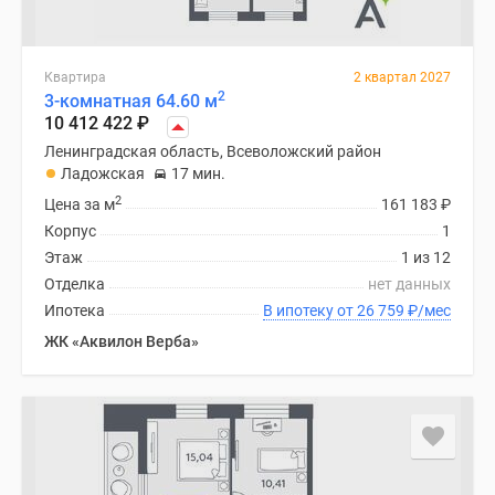
Квартира
2 квартал 2027
2
3-комнатная 64.60 м
10 412 422
₽
Ленинградская область, Всеволожский район
Ладожская
17 мин.
2
Цена за м
161 183
₽
Корпус
1
Этаж
1 из 12
Отделка
нет данных
Ипотека
В ипотеку от 26 759
₽
/мес
ЖК «Аквилон Верба»