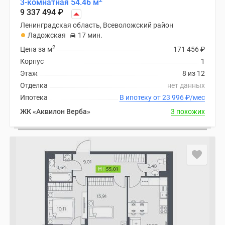
2
3-комнатная 54.46 м
9 337 494
₽
Ленинградская область, Всеволожский район
Ладожская
17 мин.
2
Цена за м
171 456
₽
Корпус
1
Этаж
8 из 12
Отделка
нет данных
Ипотека
В ипотеку от 23 996
₽
/мес
ЖК «Аквилон Верба»
3 похожих