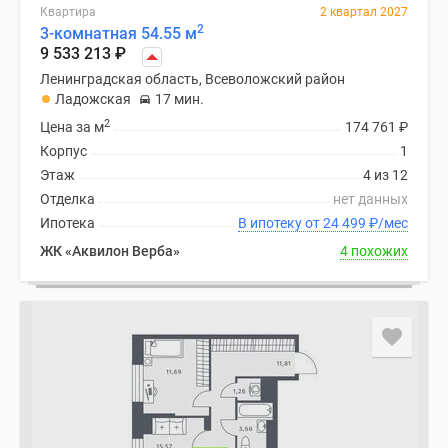
Квартира
2 квартал 2027
2
3-комнатная 54.55 м
9 533 213
₽
Ленинградская область, Всеволожский район
Ладожская
17 мин.
2
Цена за м
174 761
₽
Корпус
1
Этаж
4 из 12
Отделка
нет данных
Ипотека
В ипотеку от 24 499
₽
/мес
ЖК «Аквилон Верба»
4 похожих