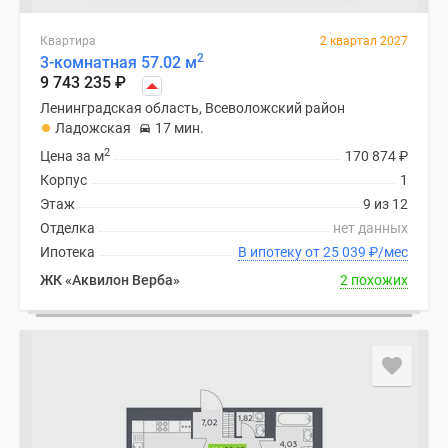
Квартира
2 квартал 2027
2
3-комнатная 57.02 м
9 743 235
₽
Ленинградская область, Всеволожский район
Ладожская
17 мин.
2
Цена за м
170 874
₽
Корпус
1
Этаж
9 из 12
Отделка
нет данных
Ипотека
В ипотеку от 25 039
₽
/мес
ЖК «Аквилон Верба»
2 похожих