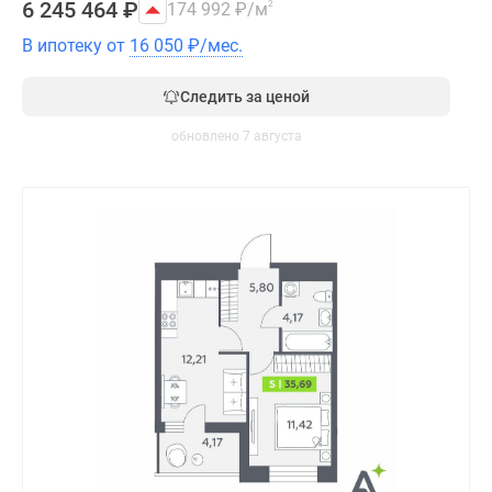
6 245 464
₽
174 992
₽
/м
2
В ипотеку от
16 050
₽
/мес.
Следить за ценой
обновлено 7 августа