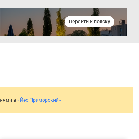
Перейти к поиску
Войти
ниями в
«Йес Приморский»
.