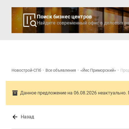
Поиск бизнес центров
Найдите современный офис в деловых ра
Новостройки
Кварти
Новострой-СПб
•
Все объявления
•
«Йес Приморский»
•
Про
Данное предложение на 06.08.2026 неактуально.
Назад