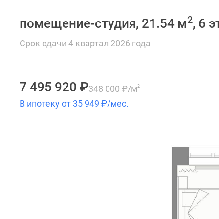
2
помещение-студия, 21.54 м
, 6 
Срок сдачи 4 квартал 2026 года
7 495 920
₽
348 000
₽
/м
2
В ипотеку от
35 949
₽
/мес.