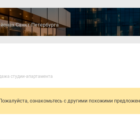
йонах Санкт-Петербурга
ры
Дома и коттеджи
Ипотека
Медиа
Консультация
дажа студии-апартамента
 Пожалуйста, ознакомьтесь с другими похожими предложе