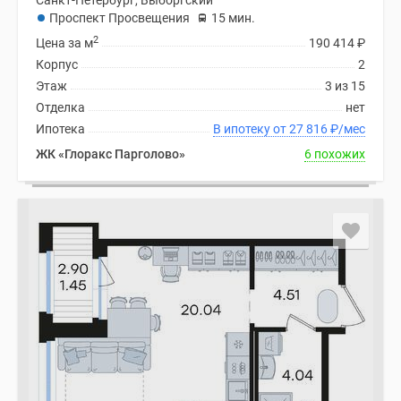
Санкт-Петербург, Выборгский
Проспект Просвещения
15 мин.
2
Цена за м
190 414
₽
Корпус
2
Этаж
3 из 15
Отделка
нет
Ипотека
В ипотеку от 27 816
₽
/мес
ЖК «Глоракс Парголово»
6 похожих