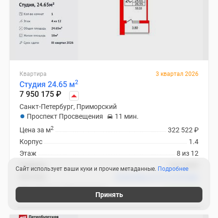
Квартира
3 квартал 2026
2
Студия 24.65 м
7 950 175
₽
Санкт-Петербург, Приморский
Проспект Просвещения
11 мин.
2
Цена за м
322 522
₽
Корпус
1.4
Этаж
8 из 12
Отделка
чистовая
Сайт использует ваши куки и прочие метаданные.
Подробнее
Ипотека
В ипотеку от 37 314
₽
/мес
ЖК «Бионика Заповедная»
6 похожих
Принять