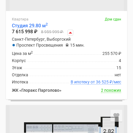
Квартира
Дом сдан
2
Студия 29.80 м
7 615 998
₽
8 959 999
₽
Санкт-Петербург, Выборгский
Проспект Просвещения
15 мин.
2
Цена за м
255 570
₽
Корпус
4
Этаж
15
Отделка
нет
Ипотека
В ипотеку от 36 525
₽
/мес
ЖК «Глоракс Парголово»
2 похожих