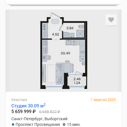
Коттеджные
поселки
в
Ленинградской
обл
Готовые
коттеджные
поселки
Строящиеся
коттеджные
поселки
Коттеджные
поселки
у
леса
Квартира
1 квартал 2029
2
Коттеджные
Студия 30.09 м
5 659 999
₽
6 658 822
₽
поселки
Санкт-Петербург, Выборгский
у
Проспект Просвещения
15 мин.
водоема