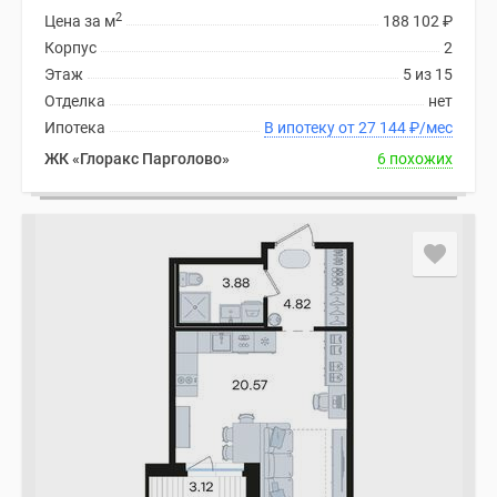
2
Цена за м
188 102
₽
Коттеджные
Корпус
2
поселки
Этаж
5 из 15
в
Отделка
нет
ипотеку
Ипотека
В ипотеку от 27 144
₽
/мес
Бизнес-
центры
ЖК «Глоракс Парголово»
6 похожих
Коттеджи
Траншевая
ипотека
Скидки
и
акции
Макс
Рассрочка