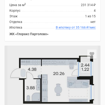
2
Цена за м
231 314
₽
Корпус
4
Этаж
1 из 15
Отделка
нет
Ипотека
В ипотеку от 35 166
₽
/мес
ЖК «Глоракс Парголово»