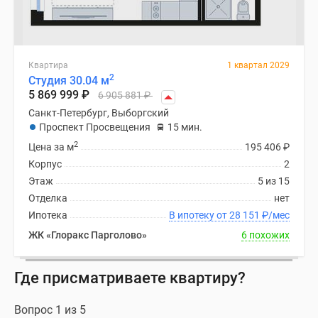
Квартира
1 квартал 2029
2
Студия 30.04 м
5 869 999
₽
6 905 881
₽
Санкт-Петербург, Выборгский
Проспект Просвещения
15 мин.
2
Цена за м
195 406
₽
Корпус
2
Этаж
5 из 15
Отделка
нет
Ипотека
В ипотеку от 28 151
₽
/мес
ЖК «Глоракс Парголово»
6 похожих
Где присматриваете квартиру?
Вопрос 1 из 5