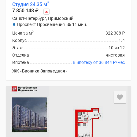
2
Студия 24.35 м
7 850 148
₽
Санкт-Петербург, Приморский
Проспект Просвещения
11 мин.
2
Цена за м
322 388
₽
Корпус
1.4
Этаж
10 из 12
Отделка
чистовая
Ипотека
В ипотеку от 36 844
₽
/мес
ЖК «Бионика Заповедная»