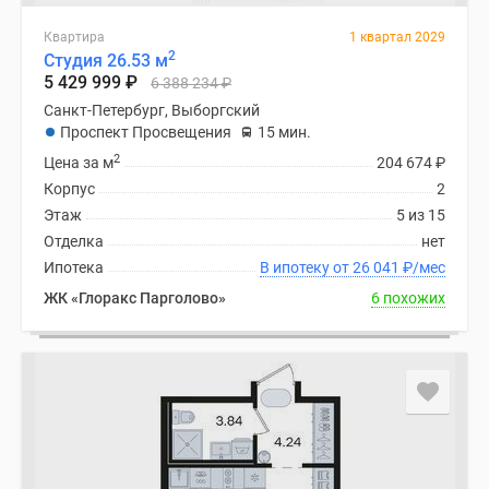
Панорамы
Квартира
1 квартал 2029
новостроек
2
Студия 26.53 м
1-
5 429 999
₽
6 388 234
₽
комнатные
Санкт-Петербург, Выборгский
Субсидированная
Проспект Просвещения
15 мин.
застройщиком
2
Цена за м
204 674
₽
Мнение
Корпус
2
эксперта
Этаж
5 из 15
Студии
Отделка
нет
Ипотечный
Ипотека
В ипотеку от 26 041
₽
/мес
калькулятор
ЖК «Глоракс Парголово»
6 похожих
Новости
недвижимости
Новостройки
Ленинградской
области
ИТ-
ипотека