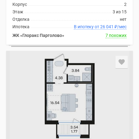
комнатные
Корпус
2
и
Этаж
3 из 15
более
Отделка
нет
Готовые
Ипотека
В ипотеку от 26 041
₽
/мес
новостройки
ЖК «Глоракс Парголово»
7 похожих
3-
комнатные
Военная
ипотека
Покупателю
Новостройки
Санкт-
Петербурга
Видеообзор
новостроек
Семейная
ипотека
Аналитика
рынка