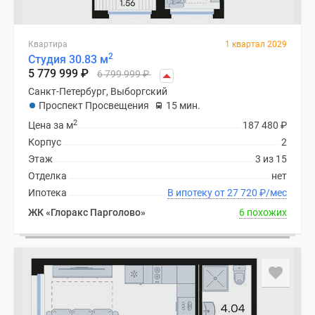
Квартира
1 квартал 2029
2
Студия 30.83 м
5 779 999
₽
6 799 999
₽
Санкт-Петербург, Выборгский
Проспект Просвещения
15 мин.
2
Цена за м
187 480
₽
Корпус
2
Этаж
3 из 15
Отделка
нет
Ипотека
В ипотеку от 27 720
₽
/мес
ЖК «Глоракс Парголово»
6 похожих