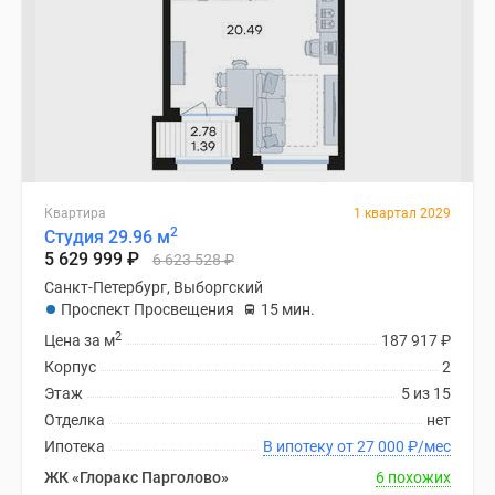
Квартиры
со
скидками
до
25%
Новостройки
премиум-
класса
Квартира
1 квартал 2029
Новостройки
2
Студия 29.96 м
бизнес-
5 629 999
₽
6 623 528
₽
класса
Санкт-Петербург, Выборгский
Дома
Проспект Просвещения
15 мин.
и
2
Цена за м
187 917
₽
коттеджи
Корпус
2
Коттеджные
Этаж
5 из 15
поселки
Отделка
нет
в
Ипотека
В ипотеку от 27 000
₽
/мес
Санкт-
ЖК «Глоракс Парголово»
6 похожих
Петербурге