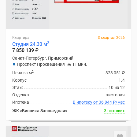
Квартира
3 квартал 2026
2
Студия 24.30 м
7 850 139
₽
Санкт-Петербург, Приморский
Проспект Просвещения
11 мин.
2
Цена за м
323 051
₽
Корпус
1.4
Этаж
10 из 12
Отделка
чистовая
Ипотека
В ипотеку от 36 844
₽
/мес
ЖК «Бионика Заповедная»
3 похожих