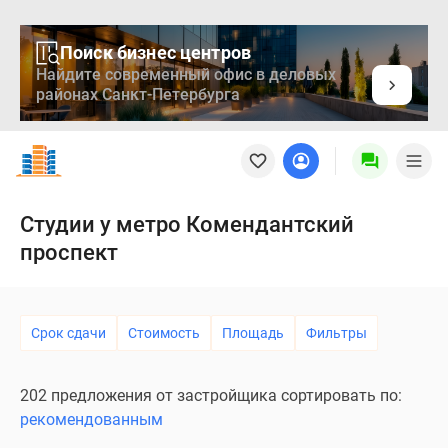
Поиск бизнес центров
Найдите современный офис в деловых
районах Санкт-Петербурга
Новостройки
Квартиры
Ипотека
Медиа
Студии у метро Комендантский
О
проспект
проекте
Контакты
Реклама
на
Срок сдачи
Стоимость
Площадь
Фильтры
сайте
Vk
202 предложения от застройщика сортировать по:
Дзен
рекомендованным
Продавцы