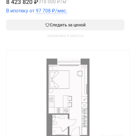
8 423 820
₽
318 000
₽
/м
2
В ипотеку от
97 708
₽
/мес.
Следить за ценой
обновлено 8 августа