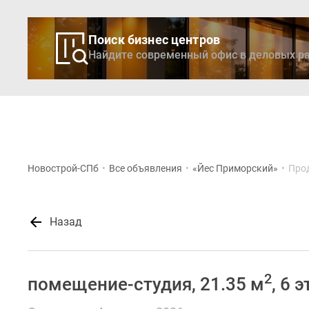
Поиск бизнес центров
Найдите современный офис в деловых ра
Новостройки
Кварти
Новострой-СПб
•
Все объявления
•
«Йес Приморский»
•
Про
Назад
2
помещение-студия, 21.35 м
, 6 