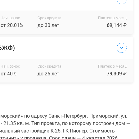
Нач. взнос
Срок кредита
Платеж в месяц
от 20.01%
до 30 лет
69,144 ₽
(БЖФ)
Нач. взнос
Срок кредита
Платеж в месяц
от 40%
до 26 лет
79,309 ₽
морский» по адресу Санкт-Петербург, Приморский, ул.
 21.35 кв. м. Тип проекта, по которому построен дом —
альный застройщик К-25, ГК Пионер. Стоимость
очнить у продавца. Срок сдачи — 4 квартал 2026.