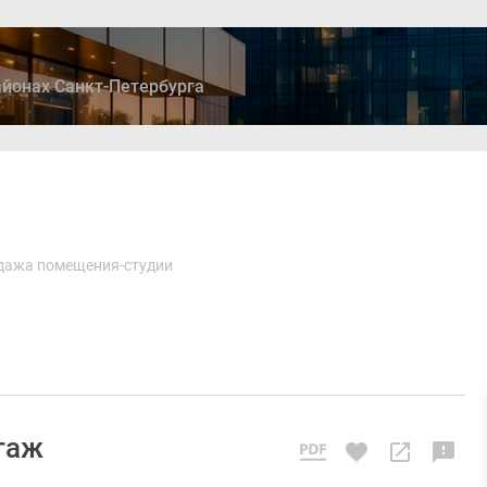
йонах Санкт-Петербурга
ры
Дома и коттеджи
Ипотека
Медиа
Консультация
дажа помещения-студии
этаж