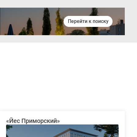
Перейти к поиску
Войти
«Йес Приморский»