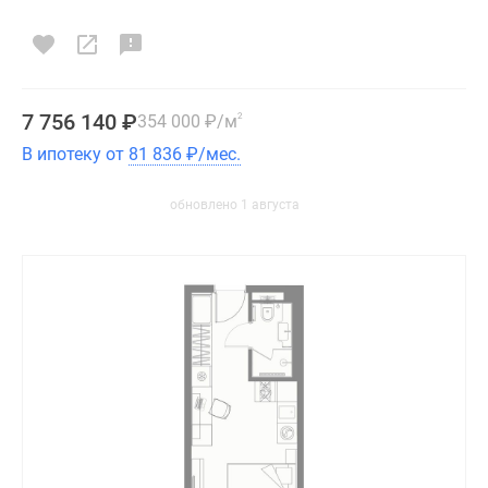
7 756 140
₽
354 000
₽
/м
2
В ипотеку от
81 836
₽
/мес.
обновлено 1 августа