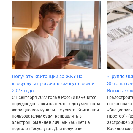
Коттеджные
поселки
в
Санкт-
Петербурге
Коттеджные
поселки
в
Ленинградской
обл
Готовые
коттеджные
Получать квитанции за ЖКУ на
«Группе ЛС
поселки
Строящиеся
«Госуслуги» россияне смогут с осени
30 га на с
коттеджные
2027 года
Васильевск
поселки
С 1 сентября 2027 года в России изменится
Градостроит
Коттеджные
порядок доставки платежных документов за
согласовала
поселки
жилищно-коммунальные услуги. Квитанции
«Специализи
у
пользователям будут направлять в
Простор”» (в
леса
электронном виде в личный кабинет на
застройке 30
Коттеджные
портале «Госуслуги». Для получения
Васильевског
поселки