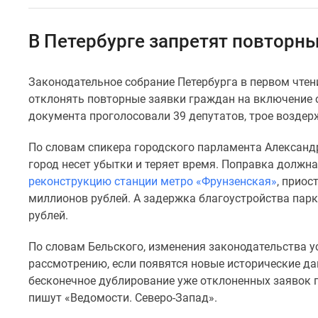
Коммерческие
помещения
Квартиры
В Петербурге запретят повторн
на
карте
Эксперты
Законодательное собрание Петербурга в первом чте
и
отклонять повторные заявки граждан на включение о
авторы
Машино-
документа проголосовали 39 депутатов, трое воздер
места
Специальные
По словам спикера городского парламента Александр
предложения
город несет убытки и теряет время. Поправка должна
Апартаменты
реконструкцию станции метро «Фрунзенская»
, приос
Новостройки
миллионов рублей. А задержка благоустройства пар
на
карте
рублей.
4-
комнатные
По словам Бельского, изменения законодательства у
и
рассмотрению, если появятся новые исторические да
более
бесконечное дублирование уже отклоненных заявок п
Готовые
пишут «Ведомости. Северо-Запад».
новостройки
3-