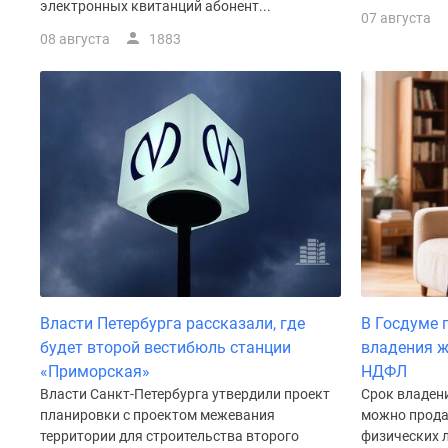
электронных квитанций абонент...
у
07 августа
водоема
08 августа
1883
Коттеджные
поселки
в
ипотеку
Бизнес-
центры
Коттеджи
Траншевая
ипотека
Скидки
и
акции
Макс
Рассрочка
Власти Петербурга рассказали, где
В Госдуме 
будет второй вестибюль станции
владения ж
«Приморская»
НДФЛ
Власти Санкт-Петербурга утвердили проект
Срок владени
планировки с проектом межевания
можно прода
территории для строительства второго
физических 