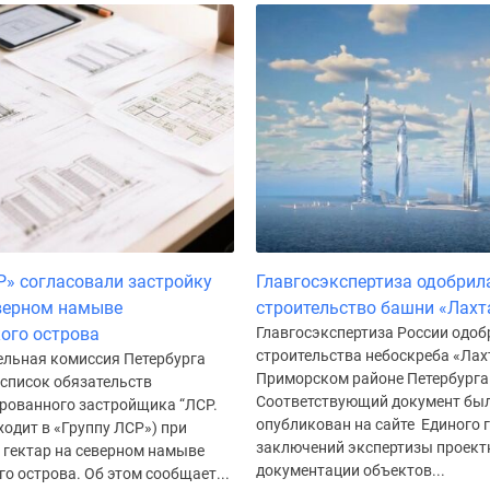
Р» согласовали застройку
Главгосэкспертиза одобрил
еверном намыве
строительство башни «Лахт
ого острова
Главгосэкспертиза России одоб
строительства небоскреба «Лахт
ельная комиссия Петербурга
Приморском районе Петербурга
 список обязательств
Соответствующий документ бы
рованного застройщика “ЛСР.
опубликован на сайте Единого 
ходит в «Группу ЛСР») при
заключений экспертизы проект
 гектар на северном намыве
документации объектов...
о острова. Об этом сообщает...