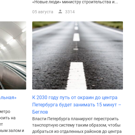
«Новые люди» министру строительства и...
05 августа
3314
альная»
К 2030 году путь от окраин до центра
Петербурга будет занимать 15 минут –
метро
Беглов
роить на
Власти Петербурга планируют перестроить
ет
танспортную систему таким образом, чтобы
ным залом и
добраться из отдаленных районов до центра