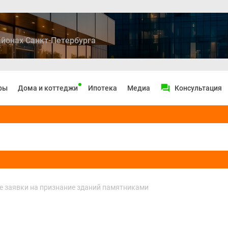
йонах Санкт-Петербурга
ры
Дома и коттеджи
Ипотека
Медиа
Консультация
е заявки на признание зданий памятниками