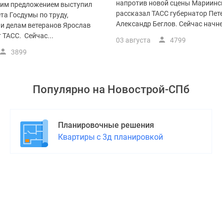
напротив новой сцены Мариинск
этим предложением выступил
рассказал ТАСС губернатор Пет
та Госдумы по труду,
Александр Беглов. Сейчас начне
 и делам ветеранов Ярослав
 ТАСС. Сейчас...
03 августа
4799
3899
Популярно на
Новострой-СПб
Планировочные решения
Квартиры с 3д планировкой