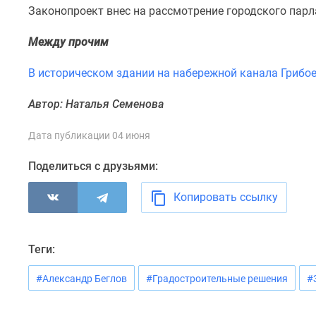
комнатные
Законопроект внес на рассмотрение городского парл
Военная
ипотека
Между прочим
Покупателю
Новостройки
В историческом здании на набережной канала Грибое
Санкт-
Петербурга
Автор: Наталья Семенова
Видеообзор
новостроек
Семейная
Дата публикации 04 июня
ипотека
Аналитика
Поделиться с друзьями:
рынка
Панорамы
Копировать ссылку
новостроек
1-
комнатные
Субсидированная
Теги:
застройщиком
Мнение
#Александр Беглов
#Градостроительные решения
#
эксперта
Студии