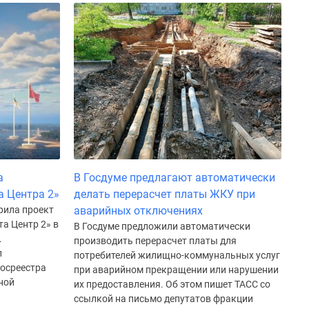
а
В Госдуме предлагают автоматически
а Центра 2»
делать перерасчет платы ЖКУ при
рила проект
аварийных отключениях
а Центр 2» в
В Госдуме предложили автоматически
.
производить перерасчет платы для
л
потребителей жилищно-коммунальных услуг
госреестра
при аварийном прекращении или нарушении
ной
их предоставления. Об этом пишет ТАСС со
ссылкой на письмо депутатов фракции