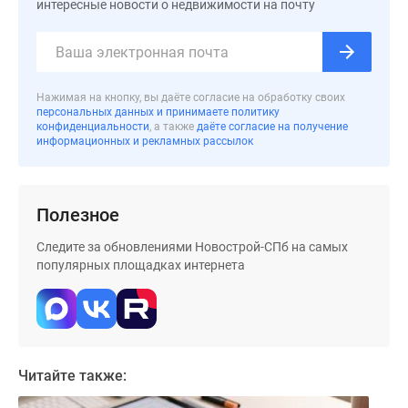
интересные новости о недвижимости на почту
Коттеджные
поселки
в
Ленинградской
обл
Нажимая на кнопку, вы даёте согласие на обработку своих
персональных данных и принимаете политику
Готовые
конфиденциальности
, а также
даёте согласие на получение
коттеджные
информационных и рекламных рассылок
поселки
Строящиеся
коттеджные
Полезное
поселки
Следите за обновлениями Новострой-СПб на самых
Коттеджные
популярных площадках интернета
поселки
у
леса
Коттеджные
поселки
Читайте также:
у
водоема