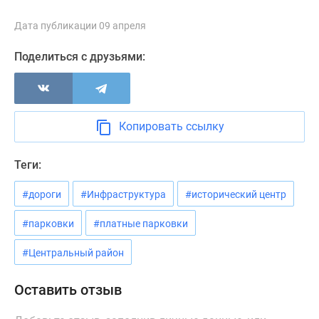
Панорамы
Дата публикации 09 апреля
новостроек
1-
Поделиться с друзьями:
комнатные
Субсидированная
застройщиком
Мнение
Копировать ссылку
эксперта
Студии
Теги:
Ипотечный
калькулятор
#дороги
#Инфраструктура
#исторический центр
Новости
недвижимости
#парковки
#платные парковки
Новостройки
#Центральный район
Ленинградской
области
Оставить отзыв
ИТ-
ипотека