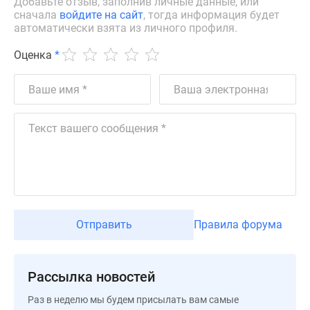
Добавьте отзыв, заполнив личные данные, или
Квартиры
сначала
войдите на сайт
, тогда информация будет
со
автоматически взята из личного профиля.
скидками
до
Оценка
*
25%
Новостройки
премиум-
класса
Новостройки
бизнес-
класса
Дома
и
коттеджи
Отправить
Правила форума
Коттеджные
поселки
в
Рассылка новостей
Санкт-
Раз в неделю мы будем присылать вам самые
Петербурге