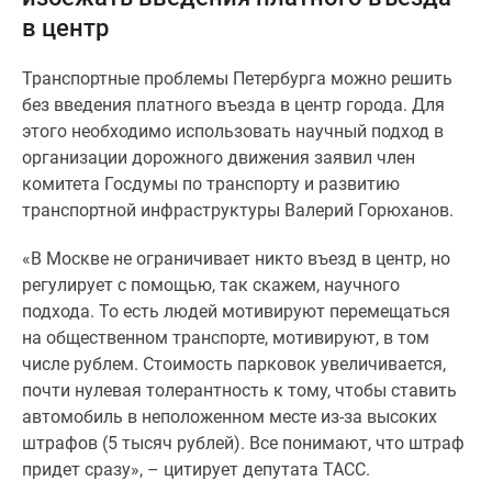
и
в центр
застройщики
Коммерческие
Транспортные проблемы Петербурга можно решить
помещения
без введения платного въезда в центр города. Для
Квартиры
этого необходимо использовать научный подход в
на
организации дорожного движения заявил член
карте
комитета Госдумы по транспорту и развитию
Эксперты
транспортной инфраструктуры Валерий Горюханов.
и
авторы
«В Москве не ограничивает никто въезд в центр, но
Машино-
регулирует с помощью, так скажем, научного
места
подхода. То есть людей мотивируют перемещаться
Специальные
на общественном транспорте, мотивируют, в том
предложения
числе рублем. Стоимость парковок увеличивается,
Апартаменты
почти нулевая толерантность к тому, чтобы ставить
Новостройки
автомобиль в неположенном месте из-за высоких
на
штрафов (5 тысяч рублей). Все понимают, что штраф
карте
придет сразу», – цитирует депутата ТАСС.
4-