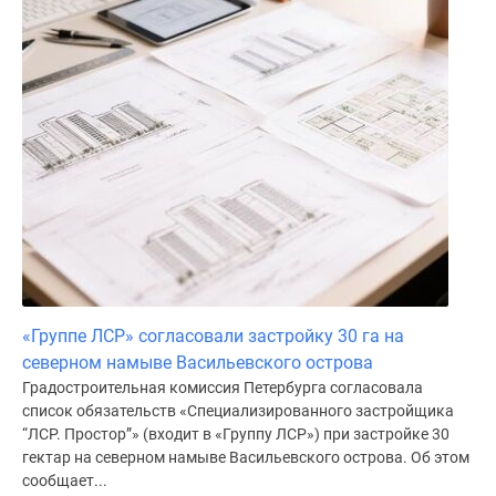
Коттеджные
поселки
в
ипотеку
Бизнес-
центры
Коттеджи
Траншевая
ипотека
Скидки
и
акции
«Группе ЛСР» согласовали застройку 30 га на
Макс
северном намыве Васильевского острова
Рассрочка
Градостроительная комиссия Петербурга согласовала
список обязательств «Специализированного застройщика
“ЛСР. Простор”» (входит в «Группу ЛСР») при застройке 30
гектар на северном намыве Васильевского острова. Об этом
сообщает...