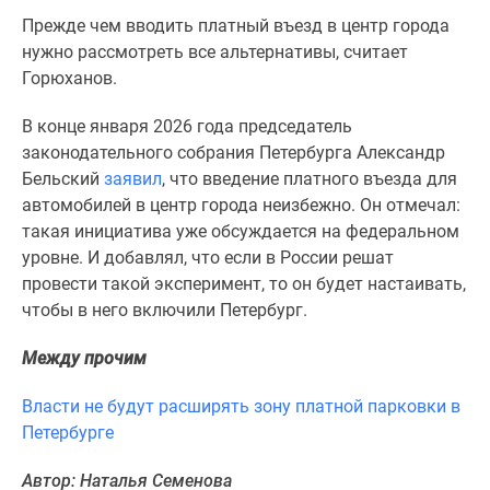
комнатные
Прежде чем вводить платный въезд в центр города
и
нужно рассмотреть все альтернативы, считает
более
Горюханов.
Готовые
новостройки
В конце января 2026 года председатель
3-
законодательного собрания Петербурга Александр
комнатные
Бельский
заявил
, что введение платного въезда для
Военная
автомобилей в центр города неизбежно. Он отмечал:
ипотека
такая инициатива уже обсуждается на федеральном
Покупателю
уровне. И добавлял, что если в России решат
Новостройки
провести такой эксперимент, то он будет настаивать,
Санкт-
чтобы в него включили Петербург.
Петербурга
Видеообзор
Между прочим
новостроек
Власти не будут расширять зону платной парковки в
Семейная
Петербурге
ипотека
Аналитика
Автор: Наталья Семенова
рынка