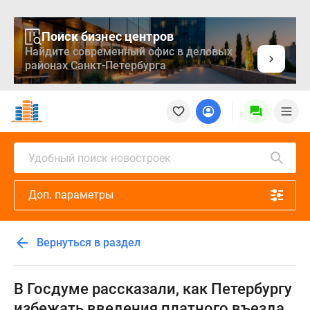
Поиск бизнес центров
Найдите современный офис в деловых
районах Санкт-Петербурга
Новостройки
Квартиры
Ипотека
Медиа
Удобный поиск новостроек
О
проекте
Доп. параметры
Контакты
Реклама
на
Вернуться в раздел
сайте
Vk
Дзен
В Госдуме рассказали, как Петербургу
Продавцы
избежать введения платного въезда