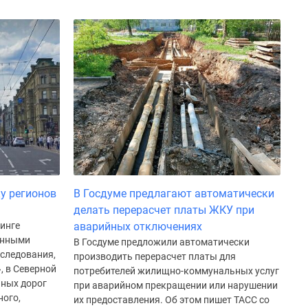
ку регионов
В Госдуме предлагают автоматически
делать перерасчет платы ЖКУ при
тинге
аварийных отключениях
енными
В Госдуме предложили автоматически
следования,
производить перерасчет платы для
, в Северной
потребителей жилищно-коммунальных услуг
ьных дорог
при аварийном прекращении или нарушении
ного,
их предоставления. Об этом пишет ТАСС со