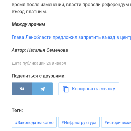
комнатные
время после изменений, власти провели референдум 
Военная
въезд платным.
ипотека
Покупателю
Между прочим
Новостройки
Санкт-
Глава Ленобласти предложил запретить въезд в цен
Петербурга
Видеообзор
Автор: Наталья Семенова
новостроек
Семейная
ипотека
Дата публикации 26 января
Аналитика
рынка
Поделиться с друзьями:
Панорамы
новостроек
Копировать ссылку
1-
комнатные
Субсидированная
застройщиком
Теги:
Мнение
эксперта
#Законодательство
#Инфраструктура
#исторически
Студии