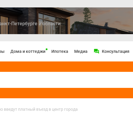
анкт-Петербурге и области
ры
Дома и коттеджи
Ипотека
Медиа
Консультация
но введут платный въезд в центр города