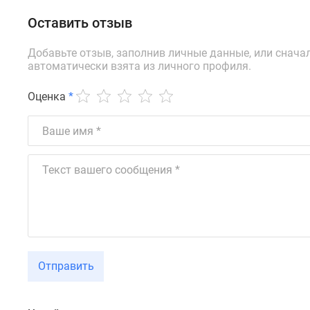
Ипотечный
калькулятор
Оставить отзыв
Новости
недвижимости
Добавьте отзыв, заполнив личные данные, или снача
Новостройки
автоматически взята из личного профиля.
Ленинградской
области
Оценка
*
ИТ-
ипотека
Квартиры
со
скидками
до
25%
Новостройки
премиум-
класса
Новостройки
бизнес-
Отправить
класса
Дома
и
коттеджи