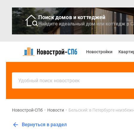
Поиск домов и коттеджей
Найдите идеальный дом или коттедж в С
Новостройки
Квартиры
Новостройки
Кварти
Ипотека
Медиа
О
проекте
Контакты
Удобный поиск новостроек
Реклама
на
сайте
Vk
Дзен
Новострой-СПб
•
Новости
•
Бельский: в Петербурге неизбеж
Продавцы
и
Вернуться в раздел
застройщики