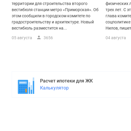
территории для строительства второго
физических 
вестибюля станции метро «Приморская». Об
трех лет. С 
этом сообщили в городском комитете по
глава комите
градостроительству и архитектуре. Новый
соцполитике
вестибюль разместится на...
Нилов, пишет
05 августа
3656
04 августа
Расчет ипотеки для ЖК
Калькулятор