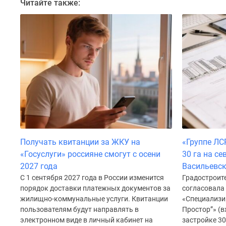
Читайте также:
Коттеджные
поселки
в
Санкт-
Петербурге
Коттеджные
поселки
в
Ленинградской
обл
Готовые
коттеджные
поселки
Строящиеся
Получать квитанции за ЖКУ на
«Группе ЛС
коттеджные
«Госуслуги» россияне смогут с осени
30 га на с
поселки
2027 года
Васильевск
Коттеджные
С 1 сентября 2027 года в России изменится
Градостроит
поселки
порядок доставки платежных документов за
согласовала
у
жилищно-коммунальные услуги. Квитанции
«Специализи
леса
пользователям будут направлять в
Простор”» (в
Коттеджные
электронном виде в личный кабинет на
застройке 30
поселки