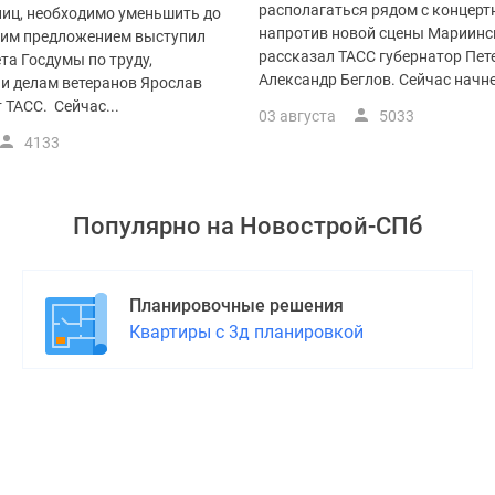
располагаться рядом с концерт
лиц, необходимо уменьшить до
напротив новой сцены Мариинск
этим предложением выступил
рассказал ТАСС губернатор Пет
та Госдумы по труду,
Александр Беглов. Сейчас начне
 и делам ветеранов Ярослав
 ТАСС. Сейчас...
03 августа
5033
4133
Популярно на
Новострой-СПб
Планировочные решения
Квартиры с 3д планировкой