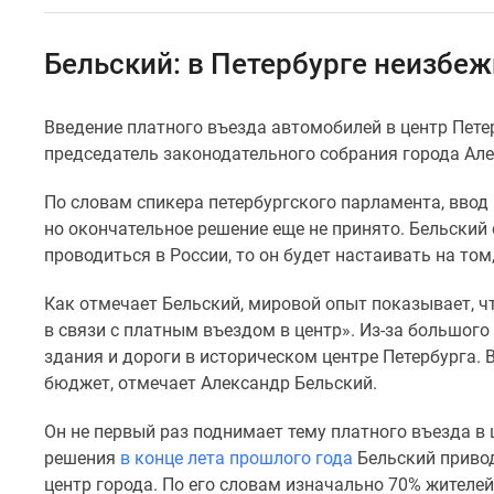
Коммерческие
помещения
Квартиры
Бельский: в Петербурге неизбеж
на
карте
Эксперты
Введение платного въезда автомобилей в центр Пете
и
председатель законодательного собрания города Але
авторы
Машино-
места
По словам спикера петербургского парламента, ввод
Специальные
но окончательное решение еще не принято. Бельский
предложения
проводиться в России, то он будет настаивать на том
Апартаменты
Новостройки
Как отмечает Бельский, мировой опыт показывает, ч
на
в связи с платным въездом в центр». Из-за большог
карте
4-
здания и дороги в историческом центре Петербурга. 
комнатные
бюджет, отмечает Александр Бельский.
и
более
Он не первый раз поднимает тему платного въезда в 
Готовые
решения
в конце лета прошлого года
Бельский привод
новостройки
центр города. По его словам изначально 70% жителе
3-