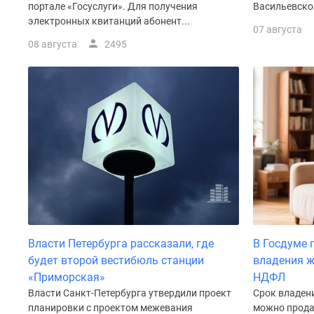
у
портале «Госуслуги». Для получения
Васильевског
водоема
электронных квитанций абонент...
07 августа
Коттеджные
08 августа
2495
поселки
в
ипотеку
Бизнес-
центры
Коттеджи
Траншевая
ипотека
Скидки
и
акции
Макс
Рассрочка
Власти Петербурга рассказали, где
В Госдуме 
будет второй вестибюль станции
владения ж
«Приморская»
НДФЛ
Власти Санкт-Петербурга утвердили проект
Срок владени
планировки с проектом межевания
можно прода