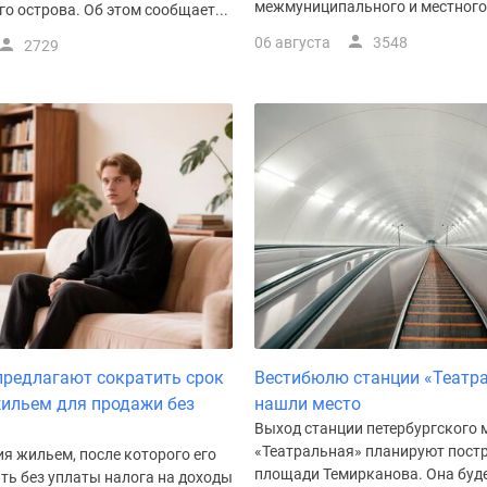
межмуниципального и местного.
о острова. Об этом сообщает...
06 августа
3548
2729
предлагают сократить срок
Вестибюлю станции «Театр
ильем для продажи без
нашли место
Выход станции петербургского 
«Театральная» планируют пост
я жильем, после которого его
площади Темирканова. Она буд
ть без уплаты налога на доходы