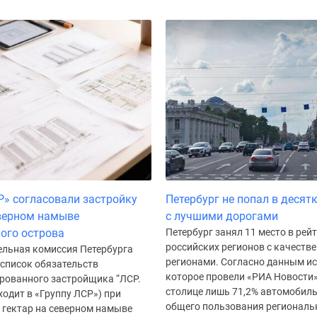
Р» согласовали застройку
Петербург не попал в десят
еверном намыве
с лучшими дорогами
ого острова
Петербург занял 11 место в рей
российских регионов с качеств
ельная комиссия Петербурга
регионами. Согласно данным ис
 список обязательств
которое провели «РИА Новости»
рованного застройщика “ЛСР.
столице лишь 71,2% автомобил
ходит в «Группу ЛСР») при
общего пользования региональ
 гектар на северном намыве