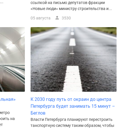
..
ссылкой на письмо депутатов фракции
«Новые люди» министру строительства и...
05 августа
3530
альная»
К 2030 году путь от окраин до центра
Петербурга будет занимать 15 минут –
метро
Беглов
роить на
Власти Петербурга планируют перестроить
ет
танспортную систему таким образом, чтобы