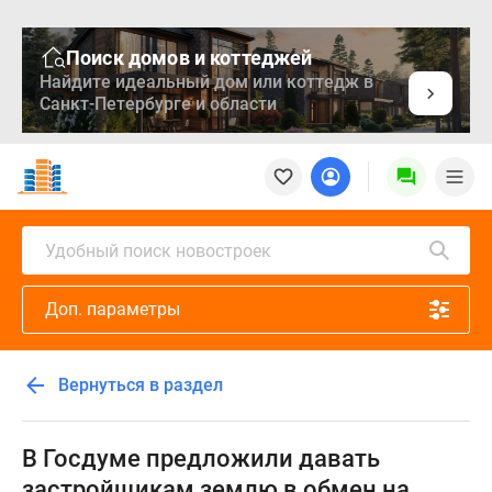
Поиск домов и коттеджей
Найдите идеальный дом или коттедж в
Санкт-Петербурге и области
Новостройки
Квартиры
Ипотека
Медиа
Удобный поиск новостроек
О
проекте
Доп. параметры
Контакты
Реклама
на
Вернуться в раздел
сайте
Vk
Дзен
В Госдуме предложили давать
Продавцы
застройщикам землю в обмен на