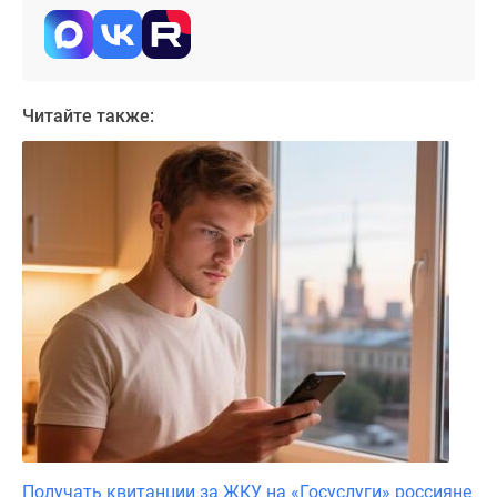
Коттеджные
поселки
в
ипотеку
Читайте также:
Бизнес-
центры
Коттеджи
Траншевая
ипотека
Скидки
и
акции
Макс
Рассрочка
Получать квитанции за ЖКУ на «Госуслуги» россияне