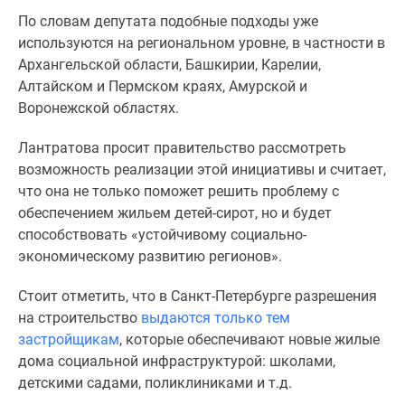
комнатные
По словам депутата подобные подходы уже
и
используются на региональном уровне, в частности в
более
Архангельской области, Башкирии, Карелии,
Готовые
Алтайском и Пермском краях, Амурской и
новостройки
Воронежской областях.
3-
комнатные
Лантратова просит правительство рассмотреть
Военная
возможность реализации этой инициативы и считает,
ипотека
что она не только поможет решить проблему с
Покупателю
обеспечением жильем детей-сирот, но и будет
Новостройки
способствовать «устойчивому социально-
Санкт-
экономическому развитию регионов».
Петербурга
Видеообзор
Стоит отметить, что в Санкт-Петербурге разрешения
новостроек
на строительство
выдаются только тем
Семейная
застройщикам
, которые обеспечивают новые жилые
ипотека
дома социальной инфраструктурой: школами,
Аналитика
детскими садами, поликлиниками и т.д.
рынка