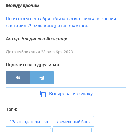
Между прочим
Панорамы
новостроек
По итогам сентября объем ввода жилья в России
1-
составил 79 млн квадратных метров
комнатные
Субсидированная
Автор: Владислав Аскариди
застройщиком
Мнение
Дата публикации 23 октября 2023
эксперта
Студии
Поделиться с друзьями:
Ипотечный
калькулятор
Новости
недвижимости
Копировать ссылку
Новостройки
Ленинградской
Теги:
области
ИТ-
#Законодательство
#земельный банк
ипотека