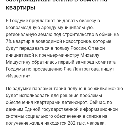
и
квартиры
застройщики
Коммерческие
В Госдуме предлагают выдавать бизнесу в
помещения
безвозмездную аренду муниципальную,
Квартиры
региональную землю под строительство в обмен на
на
7% квартир в возводимой новостройке, которые
карте
будут передаваться в пользу России. С такой
Эксперты
инициативой к премьер-министру Михаилу
и
Мишустину обратилась первый зампред комитета
авторы
Госдумы по просвещению Яна Лантратова, пишут
Машино-
«Известия».
места
Специальные
По задумке парламентария полученное жилье можно
предложения
будет использовать для решения проблемы
Апартаменты
обеспечения квартирами детей-сирот. Сейчас, по
Новостройки
данным Единой государственной информационной
на
системы социального обеспечения в списке на
карте
получение жилья находятся 282 тыс. человек.
4-