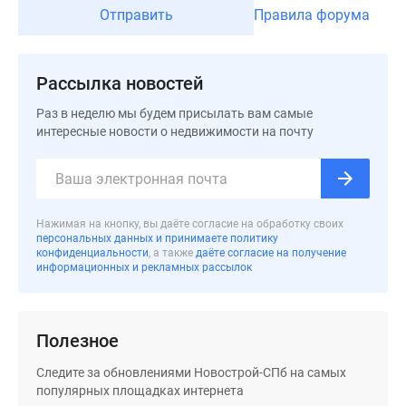
Коттеджные
Отправить
Правила форума
поселки
в
Ленинградской
Рассылка новостей
обл
Раз в неделю мы будем присылать вам самые
Готовые
интересные новости о недвижимости на почту
коттеджные
поселки
Строящиеся
коттеджные
Нажимая на кнопку, вы даёте согласие на обработку своих
поселки
персональных данных и принимаете политику
Коттеджные
конфиденциальности
, а также
даёте согласие на получение
информационных и рекламных рассылок
поселки
у
леса
Коттеджные
Полезное
поселки
Следите за обновлениями Новострой-СПб на самых
у
популярных площадках интернета
водоема