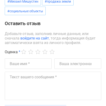
Квартиры
#Михаил Мишустин
#продажа земли
со
#социальные объекты
скидками
до
Оставить отзыв
25%
Новостройки
Добавьте отзыв, заполнив личные данные, или
премиум-
сначала
войдите на сайт
, тогда информация будет
класса
автоматически взята из личного профиля.
Новостройки
Оценка
*
бизнес-
класса
Дома
и
коттеджи
Коттеджные
поселки
в
Санкт-
Петербурге