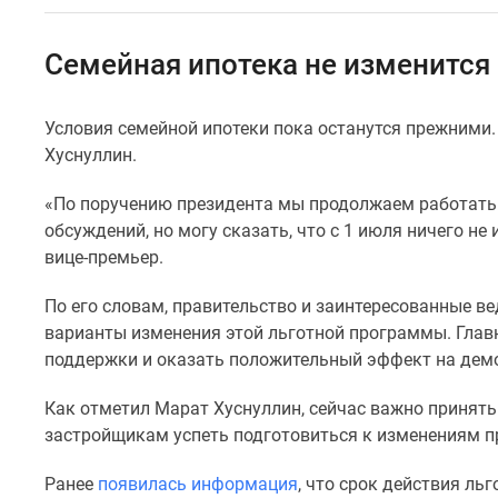
Коммерческие
помещения
Квартиры
Семейная ипотека не изменится 
на
карте
Эксперты
Условия семейной ипотеки пока останутся прежними.
и
Хуснуллин.
авторы
Машино-
места
«По поручению президента мы продолжаем работать
Специальные
обсуждений, но могу сказать, что с 1 июля ничего не
предложения
вице-премьер.
Апартаменты
Новостройки
По его словам, правительство и заинтересованные 
на
варианты изменения этой льготной программы. Глав
карте
4-
поддержки и оказать положительный эффект на дем
комнатные
и
Как отметил Марат Хуснуллин, сейчас важно принять
более
застройщикам успеть подготовиться к изменениям 
Готовые
новостройки
Ранее
появилась информация
, что срок действия ль
3-