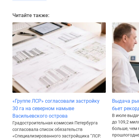
Коттеджные
поселки
Читайте также:
в
Санкт-
Петербурге
Коттеджные
поселки
в
Ленинградской
обл
Готовые
коттеджные
поселки
Строящиеся
коттеджные
поселки
«Группе ЛСР» согласовали застройку
Выдача рын
Коттеджные
30 га на северном намыве
бьет рекор
поселки
Васильевского острова
В июле выда
у
до 109,2 мил
Градостроительная комиссия Петербурга
леса
больше, чем 
Коттеджные
согласовала список обязательств
прошлогодне
поселки
«Специализированного застройщика “ЛСР.