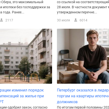
е Сбера, это максимальный
со ссылкой на соответствующий
и ипотеки без господдержки за
28 июля. В частности документ 
 года. Ранее...
утвержденном перечне...
2117
30 июля
6014
рации изменил порядок
Петербург оказался в лидер
мпенсаций за жилье при
торгам на квартиры ипотеч
РТ
должников
ции одобрил закон, согласно
По итогам первой половины 202