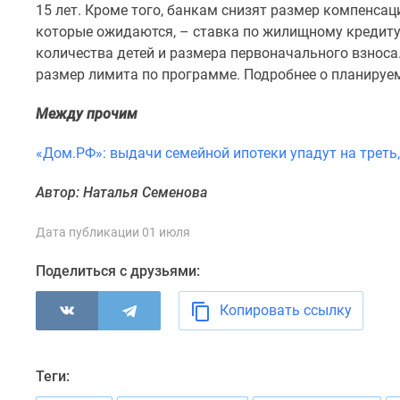
15 лет. Кроме того, банкам снизят размер компенса
комнатные
Военная
которые ожидаются, – ставка по жилищному кредиту 
ипотека
количества детей и размера первоначального взноса.
Покупателю
размер лимита по программе. Подробнее о планиру
Новостройки
Санкт-
Между прочим
Петербурга
Видеообзор
«Дом.РФ»: выдачи семейной ипотеки упадут на треть
новостроек
Семейная
ипотека
Автор: Наталья Семенова
Аналитика
рынка
Дата публикации 01 июля
Панорамы
новостроек
Поделиться с друзьями:
1-
комнатные
Копировать ссылку
Субсидированная
застройщиком
Мнение
эксперта
Теги:
Студии