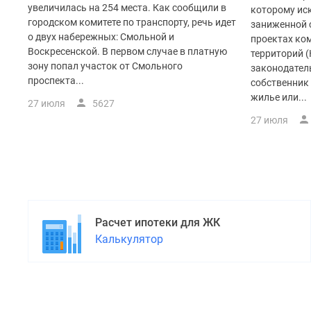
увеличилась на 254 места. Как сообщили в
которому ис
городском комитете по транспорту, речь идет
заниженной с
о двух набережных: Смольной и
проектах ко
Воскресенской. В первом случае в платную
территорий (
зону попал участок от Смольного
законодатель
проспекта...
собственник
жилье или...
27 июля
5627
27 июля
Расчет ипотеки для ЖК
Калькулятор