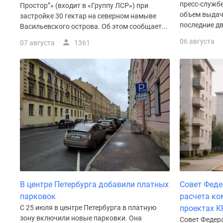
пресс-служб
у
Простор”» (входит в «Группу ЛСР») при
водоема
объем выдач
застройке 30 гектар на северном намыве
Коттеджные
последние два
Васильевского острова. Об этом сообщает...
поселки
06 августа
07 августа
1361
в
ипотеку
Бизнес-
центры
Коттеджи
Траншевая
ипотека
Скидки
и
акции
Макс
Рассрочка
В центре Петербурга добавили платных
Совет Феде
парковок
расчета ко
С 25 июля в центре Петербурга в платную
проектах К
зону включили новые парковки. Она
Совет Федера