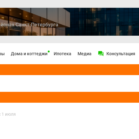
йонах Санкт-Петербурга
ры
Дома и коттеджи
Ипотека
Медиа
Консультация
с 1 июля