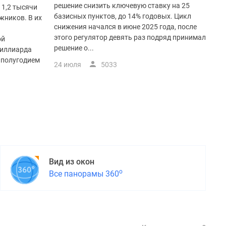
решение снизить ключевую ставку на 25
 1,2 тысячи
базисных пунктов, до 14% годовых. Цикл
жников. В их
снижения начался в июне 2025 года, после
этого регулятор девять раз подряд принимал
ой
решение о...
миллиарда
 полугодием
24 июля
5033
Вид из окон
о
Все панорамы 360