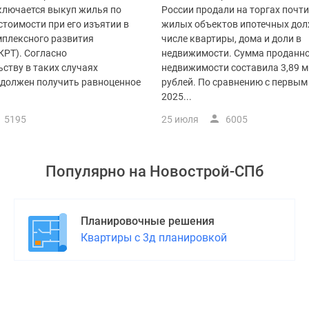
ключается выкуп жилья по
России продали на торгах почти
тоимости при его изъятии в
жилых объектов ипотечных дол
мплексного развития
числе квартиры, дома и доли в
КРТ). Согласно
недвижимости. Сумма проданн
ству в таких случаях
недвижимости составила 3,89 
 должен получить равноценное
рублей. По сравнению с первым
2025...
5195
25 июля
6005
Популярно на
Новострой-СПб
Планировочные решения
Квартиры с 3д планировкой