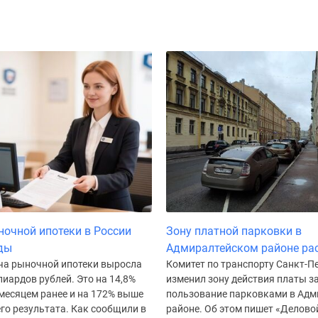
очной ипотеки в России
Зону платной парковки в
ды
Адмиралтейском районе ра
ча рыночной ипотеки выросла
Комитет по транспорту Санкт-П
лиардов рублей. Это на 14,8%
изменил зону действия платы з
месяцем ранее и на 172% выше
пользование парковками в Адм
го результата. Как сообщили в
районе. Об этом пишет «Делово