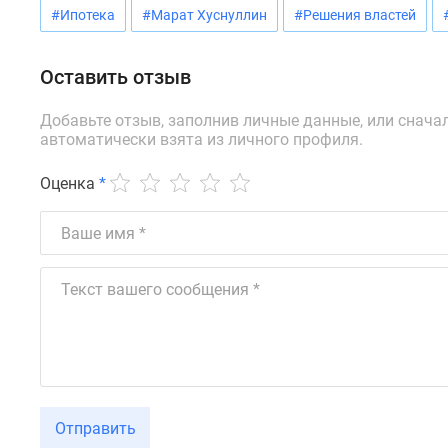
Ипотечный
#Ипотека
#Марат Хуснуллин
#Решения властей
калькулятор
Новости
недвижимости
Оставить отзыв
Новостройки
Ленинградской
Добавьте отзыв, заполнив личные данные, или снача
области
автоматически взята из личного профиля.
ИТ-
ипотека
Оценка
*
Квартиры
со
скидками
до
25%
Новостройки
премиум-
класса
Новостройки
бизнес-
класса
Дома
и
Отправить
коттеджи