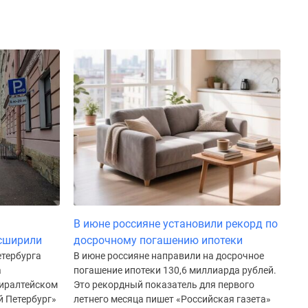
В июне россияне установили рекорд по
сширили
досрочному погашению ипотеки
етербурга
В июне россияне направили на досрочное
а
погашение ипотеки 130,6 миллиарда рублей.
иралтейском
Это рекордный показатель для первого
й Петербург»
летнего месяца пишет «Российская газета»