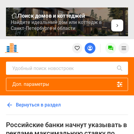
Поиск домов и коттеджей
Найдите идеальный дом или коттедж в
Санкт-Петербурге и области
Новостройки
Квартиры
Ипотека
Медиа
Удобный поиск новостроек
О
проекте
Доп. параметры
Контакты
Реклама
на
Вернуться в раздел
сайте
Vk
Дзен
Российские банки начнут указывать в
Продавцы
рекламе максимальную ставку по