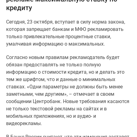
и
кредиту
застройщики
Коммерческие
Сегодня, 23 октября, вступает в силу норма закона,
помещения
которая запрещает банкам и МФО рекламировать
Квартиры
только привлекательные процентные ставки,
на
умалчивая информацию о максимальных.
карте
Эксперты
Согласно новым правилам рекламодатель будет
и
обязан предоставлять не только полную
авторы
информацию о стоимости кредита, но и делать это
Машино-
тем же шрифтом, что и данные о минимальных
места
ставках. «Одни параметры не должны быть менее
Специальные
заметными, чем другием», – отмечает в своем
предложения
сообщении Центробанк. Новые требования касаются
Апартаменты
не только текстовой рекламы на сайтах и в
Новостройки
мобильных приложениях, но и аудио- и
на
видеорекламы.
карте
4-
В Банке России считают, что эти изменения заставят