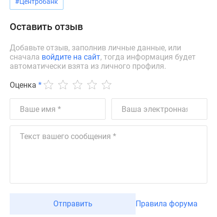
#Центробанк
Квартиры
со
Оставить отзыв
скидками
до
Добавьте отзыв, заполнив личные данные, или
25%
сначала
войдите на сайт
, тогда информация будет
Новостройки
автоматически взята из личного профиля.
премиум-
класса
Оценка
*
Новостройки
бизнес-
класса
Дома
и
коттеджи
Коттеджные
поселки
в
Санкт-
Отправить
Правила форума
Петербурге