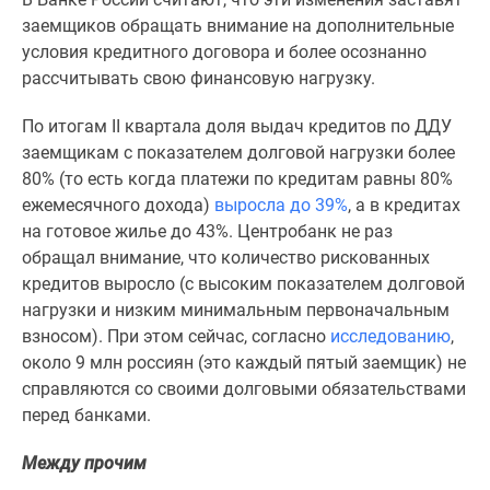
комнатные
заемщиков обращать внимание на дополнительные
и
условия кредитного договора и более осознанно
более
рассчитывать свою финансовую нагрузку.
Готовые
новостройки
По итогам II квартала доля выдач кредитов по ДДУ
3-
заемщикам с показателем долговой нагрузки более
комнатные
80% (то есть когда платежи по кредитам равны 80%
Военная
ежемесячного дохода)
выросла до 39%
, а в кредитах
ипотека
на готовое жилье до 43%. Центробанк не раз
Покупателю
обращал внимание, что количество рискованных
Новостройки
кредитов выросло (с высоким показателем долговой
Санкт-
нагрузки и низким минимальным первоначальным
Петербурга
взносом). При этом сейчас, согласно
исследованию
,
Видеообзор
около 9 млн россиян (это каждый пятый заемщик) не
новостроек
справляются со своими долговыми обязательствами
Семейная
перед банками.
ипотека
Аналитика
Между прочим
рынка