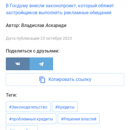
В Госдуму внесли законопроект, который обяжет
Панорамы
застройщиков выполнять рекламные обещания
новостроек
1-
Автор: Владислав Аскариди
комнатные
Субсидированная
Дата публикации 23 октября 2023
застройщиком
Мнение
Поделиться с друзьями:
эксперта
Студии
Ипотечный
калькулятор
Копировать ссылку
Новости
недвижимости
Теги:
Новостройки
Ленинградской
#Законодательство
#Кредиты
области
ИТ-
#проблемные кредиты
#Решения властей
ипотека