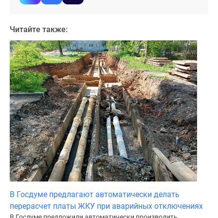
Коттеджные
поселки
Читайте также:
в
ипотеку
Бизнес-
центры
Коттеджи
Траншевая
ипотека
Скидки
и
акции
Макс
Рассрочка
В Госдуме предлагают автоматически делать
перерасчет платы ЖКУ при аварийных отключениях
В Госдуме предложили автоматически производить