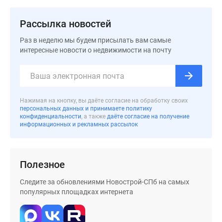
Коттеджные
поселки
Рассылка новостей
в
Раз в неделю мы будем присылать вам самые
Ленинградской
интересные новости о недвижимости на почту
обл
Готовые
коттеджные
поселки
Строящиеся
Нажимая на кнопку, вы даёте согласие на обработку своих
персональных данных и принимаете политику
коттеджные
конфиденциальности
, а также
даёте согласие на получение
поселки
информационных и рекламных рассылок
Коттеджные
поселки
у
Полезное
леса
Следите за обновлениями Новострой-СПб на самых
Коттеджные
популярных площадках интернета
поселки
у
водоема