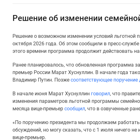
Коммерческие
помещения
Квартиры
Решение об изменении семейной
на
карте
Эксперты
Решение о возможном изменении условий льготной п
и
октября 2026 года. Об этом сообщили в пресс-службе
авторы
Машино-
этого времени программа продолжит действовать на 
места
Специальные
Ранее планировалось, что обновленная программа за
предложения
премьер России Марат Хуснуллин. В начале года так
Апартаменты
Владимир Путин. Позже
соответствующее поручение 
Новостройки
на
В начале июня Марат Хуснуллин
говорил
, что прави
карте
4-
изменения параметров льготной программы семейной 
комнатные
месяца вице-премьер
сообщил
, что в озвученные ран
и
более
«По поручению президента мы продолжаем работать
Готовые
обсуждений, но могу сказать, что с 1 июля ничего не
новостройки
вице-премьер.
3-