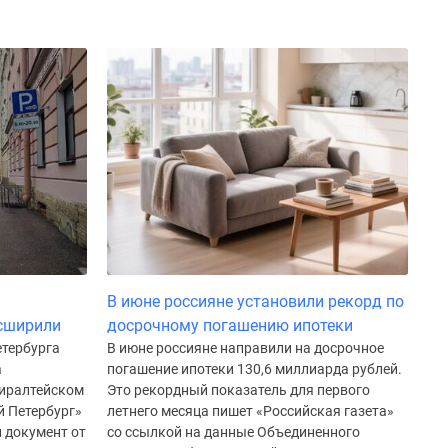
В июне россияне установили рекорд по
сширили
досрочному погашению ипотеки
етербурга
В июне россияне направили на досрочное
а
погашение ипотеки 130,6 миллиарда рублей.
иралтейском
Это рекордный показатель для первого
й Петербург»
летнего месяца пишет «Российская газета»
 документ от
со ссылкой на данные Объединенного