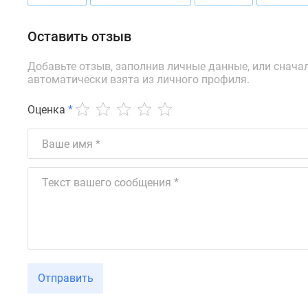
Ипотечный
калькулятор
Новости
Оставить отзыв
недвижимости
Новостройки
Добавьте отзыв, заполнив личные данные, или снача
Ленинградской
автоматически взята из личного профиля.
области
ИТ-
Оценка
*
ипотека
Квартиры
со
скидками
до
25%
Новостройки
премиум-
класса
Новостройки
бизнес-
класса
Отправить
Дома
и
коттеджи