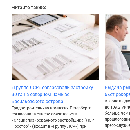
Коттеджные
Читайте также:
поселки
в
Санкт-
Петербурге
Коттеджные
поселки
в
Ленинградской
обл
Готовые
коттеджные
поселки
Строящиеся
коттеджные
«Группе ЛСР» согласовали застройку
Выдача рын
поселки
30 га на северном намыве
бьет рекор
Коттеджные
Васильевского острова
В июле выда
поселки
до 109,2 мил
Градостроительная комиссия Петербурга
у
больше, чем 
согласовала список обязательств
леса
прошлогодне
«Специализированного застройщика “ЛСР.
Коттеджные
пресс-служб
Простор”» (входит в «Группу ЛСР») при
поселки