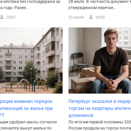
и ипотеки без господдержки за
28 июля. В частности документ 
 года. Ранее...
утвержденном перечне...
2567
30 июля
6050
рации изменил порядок
Петербург оказался в лидер
мпенсаций за жилье при
торгам на квартиры ипотеч
РТ
должников
ции одобрил закон, согласно
По итогам первой половины 202
ключается выкуп жилья по
России продали на торгах почти