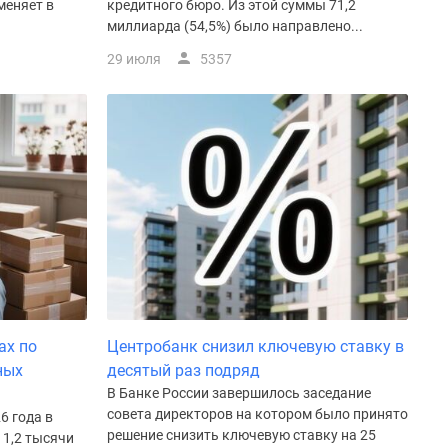
меняет в
кредитного бюро. Из этой суммы 71,2
миллиарда (54,5%) было направлено...
29 июля
5357
ах по
Центробанк снизил ключевую ставку в
ных
десятый раз подряд
В Банке России завершилось заседание
совета директоров на котором было принято
6 года в
решение снизить ключевую ставку на 25
 1,2 тысячи