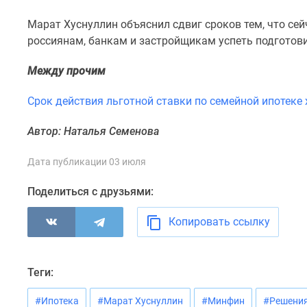
комнатные
Военная
Марат Хуснуллин объяснил сдвиг сроков тем, что се
ипотека
россиянам, банкам и застройщикам успеть подгото
Покупателю
Новостройки
Между прочим
Санкт-
Петербурга
Срок действия льготной ставки по семейной ипотеке 
Видеообзор
новостроек
Автор: Наталья Семенова
Семейная
ипотека
Аналитика
Дата публикации 03 июля
рынка
Панорамы
Поделиться с друзьями:
новостроек
1-
Копировать ссылку
комнатные
Субсидированная
застройщиком
Мнение
Теги:
эксперта
Студии
#Ипотека
#Марат Хуснуллин
#Минфин
#Решения