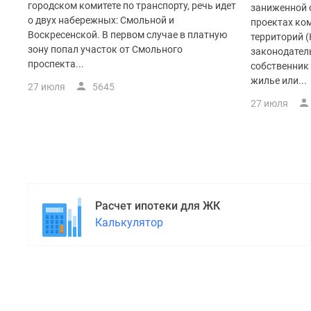
городском комитете по транспорту, речь идет
заниженной с
о двух набережных: Смольной и
проектах ко
Воскресенской. В первом случае в платную
территорий (
зону попал участок от Смольного
законодатель
проспекта...
собственник
жилье или...
27 июля
5645
27 июля
Расчет ипотеки для ЖК
Калькулятор