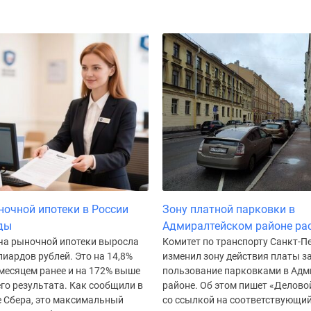
очной ипотеки в России
Зону платной парковки в
ды
Адмиралтейском районе ра
ча рыночной ипотеки выросла
Комитет по транспорту Санкт-П
лиардов рублей. Это на 14,8%
изменил зону действия платы з
месяцем ранее и на 172% выше
пользование парковками в Адм
го результата. Как сообщили в
районе. Об этом пишет «Делово
е Сбера, это максимальный
со ссылкой на соответствующий