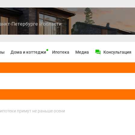
анкт-Петербурге и области
ры
Дома и коттеджи
Ипотека
Медиа
Консультация
ипотеки примут не раньше осени