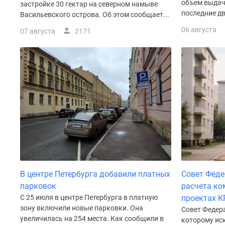
объем выдач
застройке 30 гектар на северном намыве
у
последние два
водоема
Васильевского острова. Об этом сообщает...
Коттеджные
06 августа
07 августа
2171
поселки
в
ипотеку
Бизнес-
центры
Коттеджи
Траншевая
ипотека
Скидки
и
акции
Макс
Рассрочка
В центре Петербурга добавили платных
Совет Феде
парковок
расчета ко
С 25 июля в центре Петербурга в платную
проектах К
зону включили новые парковки. Она
Совет Федера
увеличилась на 254 места. Как сообщили в
которому ис