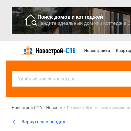
Поиск домов и коттеджей
Найдите идеальный дом или коттедж в С
Новостройки
Квартиры
Новостройки
Кварти
Ипотека
Медиа
О
проекте
Контакты
Удобный поиск новостроек
Реклама
на
сайте
Vk
Дзен
Новострой-СПб
•
Новости
•
Решение об изменении семейной 
Продавцы
и
Вернуться в раздел
застройщики