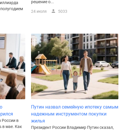
решение о...
миллиарда
 полугодием
24 июля
5033
о
Путин назвал семейную ипотеку самым
орился
надежным инструментом покупки
 России в
жилья
% в мае. Как
Президент России Владимир Путин сказал,