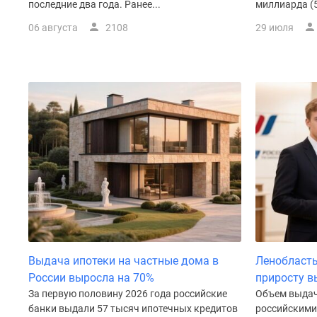
последние два года. Ранее...
миллиарда (5
у
водоема
06 августа
2108
29 июля
Коттеджные
поселки
в
ипотеку
Бизнес-
центры
Коттеджи
Траншевая
ипотека
Скидки
и
акции
Макс
Рассрочка
Выдача ипотеки на частные дома в
Ленобласть
России выросла на 70%
приросту в
За первую половину 2026 года российские
Объем выдач
банки выдали 57 тысяч ипотечных кредитов
российскими