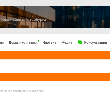
йонах Санкт-Петербурга
ры
Дома и коттеджи
Ипотека
Медиа
Консультация
уммы по заявкам на ипотеку