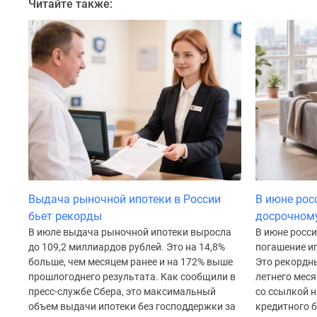
Читайте также:
Коттеджные
поселки
в
Санкт-
Петербурге
Коттеджные
поселки
в
Ленинградской
обл
Готовые
коттеджные
поселки
Строящиеся
Выдача рыночной ипотеки в России
В июне рос
коттеджные
бьет рекорды
досрочном
поселки
В июле выдача рыночной ипотеки выросла
В июне росс
Коттеджные
до 109,2 миллиардов рублей. Это на 14,8%
погашение ип
поселки
больше, чем месяцем ранее и на 172% выше
Это рекордн
у
прошлогоднего результата. Как сообщили в
летнего меся
леса
пресс-службе Сбера, это максимальный
со ссылкой 
Коттеджные
объем выдачи ипотеки без господдержки за
кредитного б
поселки