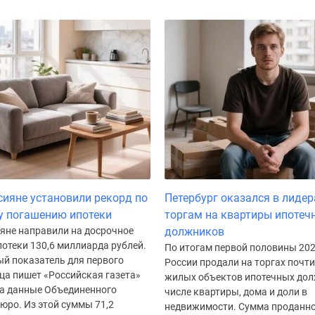
сияне установили рекорд по
Петербург оказался в лидер
у погашению ипотеки
торгам на квартиры ипотеч
ияне направили на досрочное
должников
отеки 130,6 миллиарда рублей.
По итогам первой половины 202
ый показатель для первого
России продали на торгах почти
ца пишет «Российская газета»
жилых объектов ипотечных дол
на данные Объединенного
числе квартиры, дома и доли в
юро. Из этой суммы 71,2
недвижимости. Сумма проданн