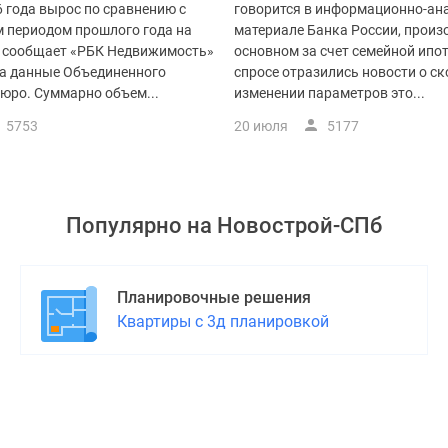
 года вырос по сравнению с
говорится в информационно-ан
 периодом прошлого года на
материале Банка России, произ
м сообщает «РБК Недвижимость»
основном за счет семейной ипот
на данные Объединенного
спросе отразились новости о с
юро. Суммарно объем...
изменении параметров это...
5753
20 июля
5177
Популярно на
Новострой-СПб
Планировочные решения
Квартиры с 3д планировкой