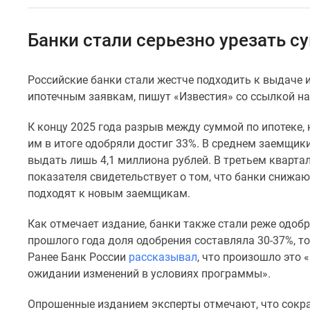
Коммерческие
помещения
Квартиры
Банки стали серьезно урезать с
на
карте
Эксперты
Российские банки стали жестче подходить к выдаче и
и
ипотечным заявкам, пишут «Известия» со ссылкой на
авторы
Машино-
места
К концу 2025 года разрыв между суммой по ипотеке, 
Специальные
им в итоге одобряли достиг 33%. В среднем заемщики
предложения
выдать лишь 4,1 миллиона рублей. В третьем кварта
Апартаменты
показателя свидетельствует о том, что банки снижа
Новостройки
подходят к новым заемщикам.
на
карте
4-
Как отмечает издание, банки также стали реже одоб
комнатные
прошлого года доля одобрения составляла 30-37%, то
и
Ранее Банк России
рассказывал
, что произошло это 
более
ожидании изменений в условиях программы».
Готовые
новостройки
Опрошенные изданием эксперты отмечают, что сокра
3-