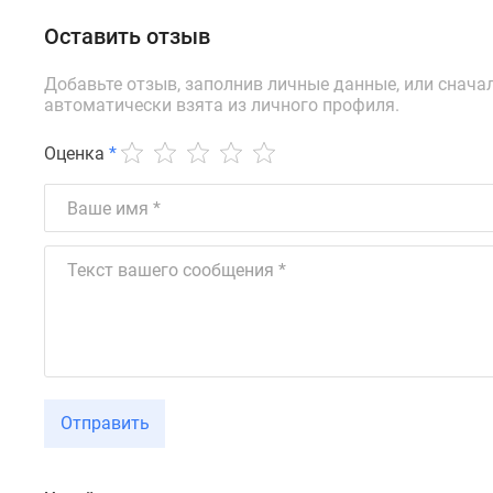
Ипотечный
калькулятор
Оставить отзыв
Новости
недвижимости
Добавьте отзыв, заполнив личные данные, или снача
Новостройки
автоматически взята из личного профиля.
Ленинградской
области
Оценка
*
ИТ-
ипотека
Квартиры
со
скидками
до
25%
Новостройки
премиум-
класса
Новостройки
бизнес-
Отправить
класса
Дома
и
коттеджи