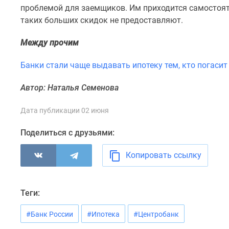
комнатные
проблемой для заемщиков. Им приходится самостоя
Военная
таких больших скидок не предоставляют.
ипотека
Покупателю
Между прочим
Новостройки
Санкт-
Банки стали чаще выдавать ипотеку тем, кто погасит 
Петербурга
Видеообзор
Автор: Наталья Семенова
новостроек
Семейная
ипотека
Дата публикации 02 июня
Аналитика
рынка
Поделиться с друзьями:
Панорамы
новостроек
Копировать ссылку
1-
комнатные
Субсидированная
застройщиком
Теги:
Мнение
эксперта
#Банк России
#Ипотека
#Центробанк
Студии