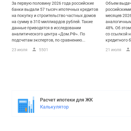
За первую половину 2026 года российские
Объем выдач
банки выдали 57 тысяч ипотечных кредитов
российскими
на покупку и строительство частных домов
месяцев 2026
на сумму в 310 миллиардов рублей. Такие
аналогичным
данные приводятся в исследовании
48%. Об это
аналитического центра «Дом.РФ». По
со ссылкой 
подсчетам экспертов, по сравнению...
кредитного б
23 июля
5501
21 июля
Расчет ипотеки для ЖК
Калькулятор