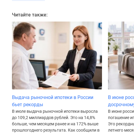
Коттеджные
поселки
Читайте также:
в
Санкт-
Петербурге
Коттеджные
поселки
в
Ленинградской
обл
Готовые
коттеджные
поселки
Строящиеся
коттеджные
поселки
Выдача рыночной ипотеки в России
В июне рос
Коттеджные
бьет рекорды
досрочном
поселки
В июле выдача рыночной ипотеки выросла
В июне росс
у
до 109,2 миллиардов рублей. Это на 14,8%
погашение ип
леса
больше, чем месяцем ранее и на 172% выше
Это рекордн
Коттеджные
прошлогоднего результата. Как сообщили в
летнего меся
поселки