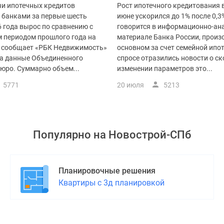
и ипотечных кредитов
Рост ипотечного кредитования в
 банками за первые шесть
июне ускорился до 1% после 0,3
 года вырос по сравнению с
говорится в информационно-ан
 периодом прошлого года на
материале Банка России, произ
м сообщает «РБК Недвижимость»
основном за счет семейной ипот
на данные Объединенного
спросе отразились новости о с
юро. Суммарно объем...
изменении параметров это...
5771
20 июля
5213
Популярно на
Новострой-СПб
Планировочные решения
Квартиры с 3д планировкой