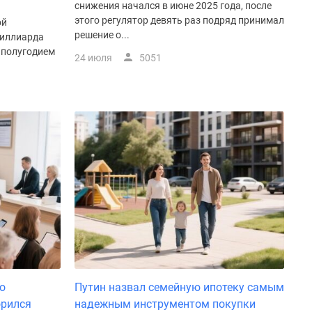
снижения начался в июне 2025 года, после
этого регулятор девять раз подряд принимал
ой
решение о...
миллиарда
 полугодием
24 июля
5051
о
Путин назвал семейную ипотеку самым
орился
надежным инструментом покупки