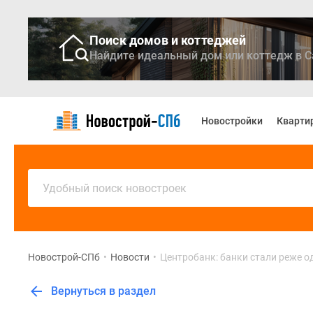
Поиск домов и коттеджей
Найдите идеальный дом или коттедж в С
Новостройки
Квартиры
Новостройки
Кварти
Ипотека
Медиа
О
проекте
Контакты
Удобный поиск новостроек
Реклама
на
сайте
Vk
Дзен
Новострой-СПб
•
Новости
•
Центробанк: банки стали реже о
Продавцы
и
Вернуться в раздел
застройщики