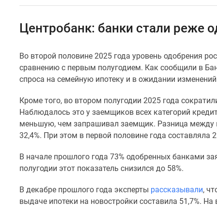
Коммерческие
помещения
Квартиры
Центробанк: банки стали реже о
на
карте
Эксперты
Во второй половине 2025 года уровень одобрения ро
и
сравнению с первым полугодием. Как сообщили в Ба
авторы
Машино-
спроса на семейную ипотеку и в ожидании изменений
места
Специальные
Кроме того, во втором полугодии 2025 года сократил
предложения
Наблюдалось это у заемщиков всех категорий кредит
Апартаменты
меньшую, чем запрашивал заемщик. Разница между н
Новостройки
32,4%. При этом в первой половине года составляла 2
на
карте
4-
В начале прошлого года 73% одобренных банками за
комнатные
полугодии этот показатель снизился до 58%.
и
более
В декабре прошлого года эксперты
рассказывали
, ч
Готовые
выдаче ипотеки на новостройки составила 51,7%. На
новостройки
3-