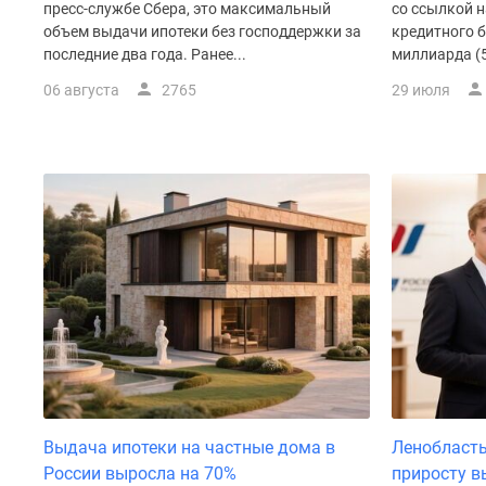
пресс-службе Сбера, это максимальный
со ссылкой 
у
водоема
объем выдачи ипотеки без господдержки за
кредитного б
Коттеджные
последние два года. Ранее...
миллиарда (5
поселки
06 августа
2765
29 июля
в
ипотеку
Бизнес-
центры
Коттеджи
Траншевая
ипотека
Скидки
и
акции
Макс
Рассрочка
Выдача ипотеки на частные дома в
Ленобласть
России выросла на 70%
приросту в