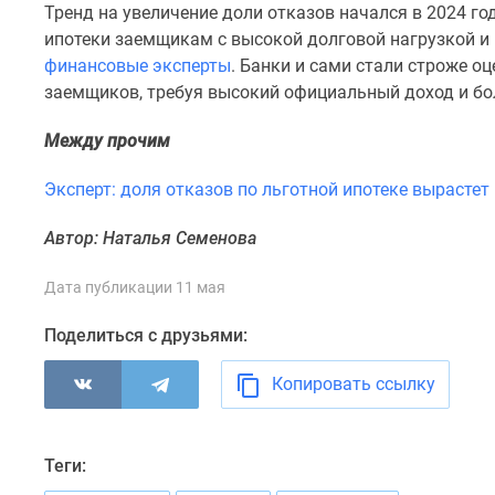
Тренд на увеличение доли отказов начался в 2024 го
комнатные
Военная
ипотеки заемщикам с высокой долговой нагрузкой 
ипотека
финансовые эксперты
. Банки и сами стали строже 
Покупателю
заемщиков, требуя высокий официальный доход и б
Новостройки
Санкт-
Между прочим
Петербурга
Видеообзор
Эксперт: доля отказов по льготной ипотеке вырастет 
новостроек
Семейная
ипотека
Автор: Наталья Семенова
Аналитика
рынка
Дата публикации 11 мая
Панорамы
новостроек
Поделиться с друзьями:
1-
комнатные
Копировать ссылку
Субсидированная
застройщиком
Мнение
эксперта
Теги:
Студии