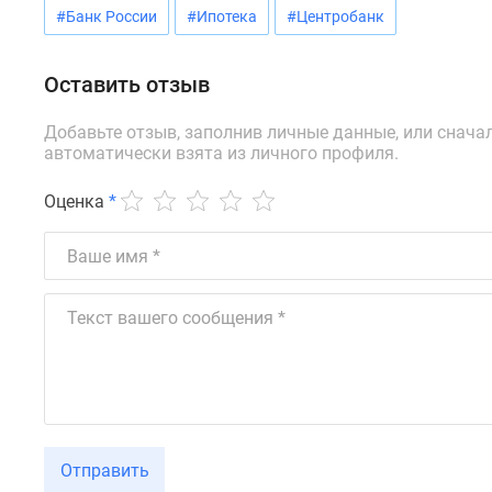
Ипотечный
#Банк России
#Ипотека
#Центробанк
калькулятор
Новости
недвижимости
Оставить отзыв
Новостройки
Ленинградской
Добавьте отзыв, заполнив личные данные, или снача
области
автоматически взята из личного профиля.
ИТ-
ипотека
Оценка
*
Квартиры
со
скидками
до
25%
Новостройки
премиум-
класса
Новостройки
бизнес-
класса
Дома
и
Отправить
коттеджи