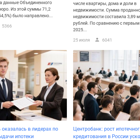
на данные Объединенного
числе квартиры, дома и доли в
юро. Из этой суммы 71,2
недвижимости. Сумма проданн
4,5%) было направлено...
недвижимости составила 3,89 
рублей. По сравнению с первым
5366
2025...
25 июля
6041
 оказалась в лидерах по
Центробанк: рост ипотечног
ыдачи ипотеки
кредитования в России уск