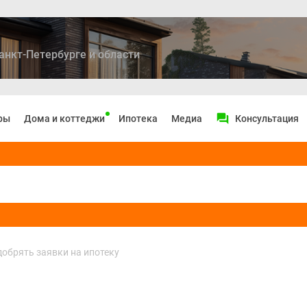
анкт-Петербурге и области
ры
Дома и коттеджи
Ипотека
Медиа
Консультация
добрять заявки на ипотеку