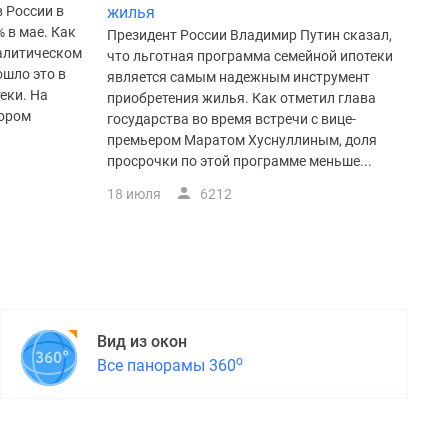
 России в
жилья
% в мае. Как
Президент России Владимир Путин сказал,
алитическом
что льготная программа семейной ипотеки
ошло это в
является самым надежным инструмент
еки. На
приобретения жилья. Как отметил глава
кором
государства во время встречи с вице-
премьером Маратом Хуснуллиным, доля
просрочки по этой программе меньше...
18 июля
6212
Вид из окон
о
Все панорамы 360