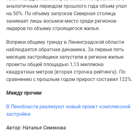
комнатные
аналогичным периодом прошлого года объем упал
и
на 50%. По объему запусков Северная столица
более
занимает лишь восьмое место среди регионов-
Готовые
лидеров по объему строящегося жилья.
новостройки
3-
Вопреки общему тренду в Ленинградской области
комнатные
наблюдается обратная динамика. За первые пять
Военная
месяцев застройщики запустили в регионе жилые
ипотека
проекты общей площадью 1,13 миллиона
Покупателю
квадратных метров (вторая строчка рейтинга). По
Новостройки
сравнению с прошлым годом прирост составил 122%.
Санкт-
Между прочим
Петербурга
Видеообзор
В Ленобласти реализуют новый проект комплексной
новостроек
застройки
Семейная
ипотека
Автор: Наталья Семенова
Аналитика
рынка