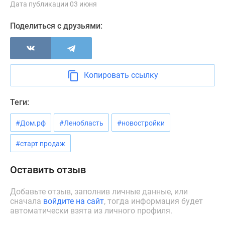
Дата публикации 03 июня
Панорамы
новостроек
Поделиться с друзьями:
1-
комнатные
Субсидированная
застройщиком
Копировать ссылку
Мнение
эксперта
Теги:
Студии
Ипотечный
#Дом.рф
#Ленобласть
#новостройки
калькулятор
Новости
#старт продаж
недвижимости
Новостройки
Оставить отзыв
Ленинградской
области
Добавьте отзыв, заполнив личные данные, или
сначала
войдите на сайт
, тогда информация будет
ИТ-
автоматически взята из личного профиля.
ипотека