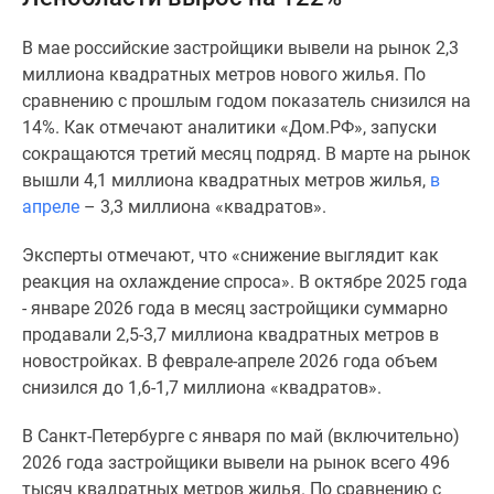
и
застройщики
В мае российские застройщики вывели на рынок 2,3
Коммерческие
миллиона квадратных метров нового жилья. По
помещения
сравнению с прошлым годом показатель снизился на
Квартиры
14%. Как отмечают аналитики «Дом.РФ», запуски
на
сокращаются третий месяц подряд. В марте на рынок
карте
вышли 4,1 миллиона квадратных метров жилья,
в
Эксперты
апреле
– 3,3 миллиона «квадратов».
и
авторы
Эксперты отмечают, что «снижение выглядит как
Машино-
реакция на охлаждение спроса». В октябре 2025 года
места
- январе 2026 года в месяц застройщики суммарно
Специальные
продавали 2,5-3,7 миллиона квадратных метров в
предложения
новостройках. В феврале-апреле 2026 года объем
Апартаменты
снизился до 1,6-1,7 миллиона «квадратов».
Новостройки
на
В Санкт-Петербурге с января по май (включительно)
карте
2026 года застройщики вывели на рынок всего 496
4-
тысяч квадратных метров жилья. По сравнению с