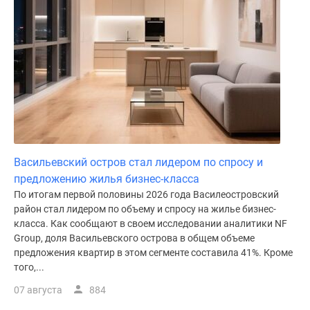
Коттеджные
поселки
в
ипотеку
Бизнес-
центры
Коттеджи
Траншевая
ипотека
Васильевский остров стал лидером по спросу и
Скидки
предложению жилья бизнес-класса
и
По итогам первой половины 2026 года Василеостровский
акции
район стал лидером по объему и спросу на жилье бизнес-
Макс
класса. Как сообщают в своем исследовании аналитики NF
Рассрочка
Group, доля Васильевского острова в общем объеме
предложения квартир в этом сегменте составила 41%. Кроме
того,...
07 августа
884