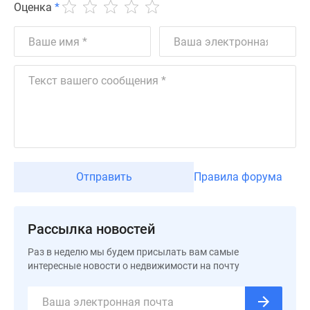
Квартиры
Оценка
*
со
скидками
до
25%
Новостройки
премиум-
класса
Новостройки
бизнес-
класса
Отправить
Правила форума
Дома
и
коттеджи
Рассылка новостей
Коттеджные
поселки
Раз в неделю мы будем присылать вам самые
интересные новости о недвижимости на почту
в
Санкт-
Петербурге