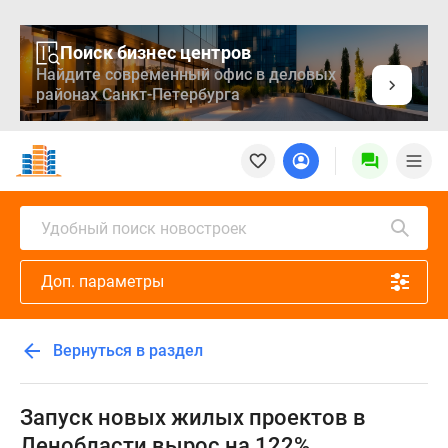
Поиск бизнес центров
Найдите современный офис в деловых
районах Санкт-Петербурга
Новостройки
Квартиры
Ипотека
Медиа
Удобный поиск новостроек
О
проекте
Доп. параметры
Контакты
Реклама
на
Вернуться в раздел
сайте
Vk
Дзен
Запуск новых жилых проектов в
Продавцы
Ленобласти вырос на 122%