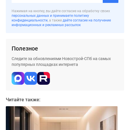
Коттеджные
поселки
Нажимая на кнопку, вы даёте согласие на обработку своих
персональных данных и принимаете политику
в
конфиденциальности
, а также
даёте согласие на получение
Ленинградской
информационных и рекламных рассылок
обл
Готовые
коттеджные
Полезное
поселки
Следите за обновлениями Новострой-СПб на самых
Строящиеся
популярных площадках интернета
коттеджные
поселки
Коттеджные
поселки
у
Читайте также:
леса
Коттеджные
поселки
у
водоема