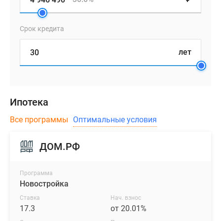
Коттеджные
поселки
Срок кредита
в
Ленинградской
лет
обл
Готовые
коттеджные
поселки
Ипотека
Строящиеся
коттеджные
Все программы
Оптимальные условия
поселки
Коттеджные
ДОМ.РФ
поселки
у
леса
Программа
Новостройка
Коттеджные
поселки
Ставка
Нач. взнос
у
17.3
от 20.01%
водоема