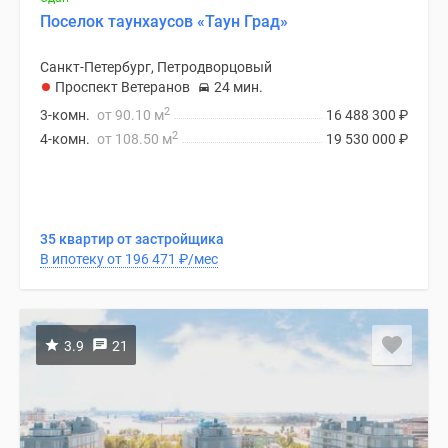
Поселок таунхаусов «Таун Град»
Санкт-Петербург, Петродворцовый
Проспект Ветеранов
24 мин.
2
3-комн.
от 90.10 м
16 488 300
₽
2
4-комн.
от 108.50 м
19 530 000
₽
35 квартир от застройщика
В ипотеку от 196 471
₽
/мес
3.9
21