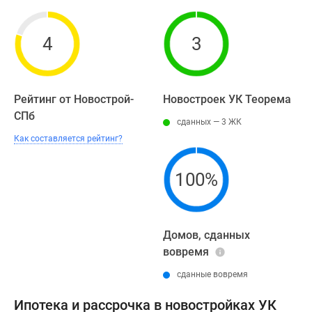
Панорамы
новостроек
4
3
1-
комнатные
Субсидированная
застройщиком
Рейтинг от Новострой-
Новостроек УК Теорема
Мнение
СПб
сданных — 3 ЖК
эксперта
Как составляется рейтинг?
Студии
Ипотечный
100%
калькулятор
Новости
недвижимости
Новостройки
Домов, сданных
Ленинградской
вовремя
области
сданные вовремя
ИТ-
ипотека
Ипотека и рассрочка в новостройках УК