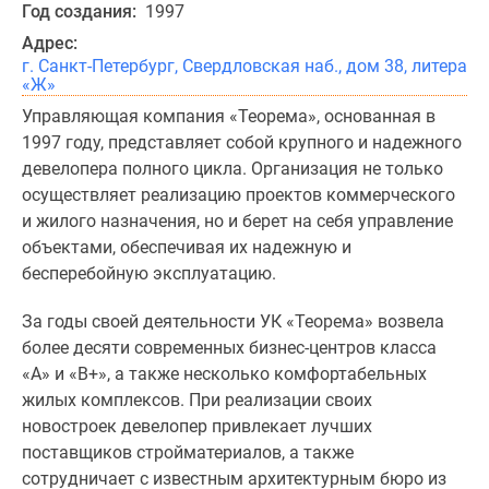
и
Год создания:
1997
застройщики
Адрес:
Коммерческие
г. Санкт-Петербург, Свердловская наб., дом 38, литера
помещения
«Ж»
Квартиры
Управляющая компания «Теорема», основанная в
на
1997 году, представляет собой крупного и надежного
карте
девелопера полного цикла. Организация не только
Эксперты
осуществляет реализацию проектов коммерческого
и
и жилого назначения, но и берет на себя управление
авторы
объектами, обеспечивая их надежную и
Машино-
бесперебойную эксплуатацию.
места
Специальные
За годы своей деятельности УК «Теорема» возвела
предложения
более десяти современных бизнес-центров класса
Апартаменты
«А» и «B+», а также несколько комфортабельных
Новостройки
жилых комплексов. При реализации своих
на
новостроек девелопер привлекает лучших
карте
поставщиков стройматериалов, а также
4-
сотрудничает с известным архитектурным бюро из