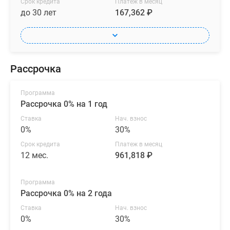
Срок кредита
Платеж в месяц
Коттеджные
до 30 лет
167,362 ₽
поселки
в
ипотеку
Бизнес-
Рассрочка
центры
Коттеджи
Программа
Траншевая
Рассрочка 0% на 1 год
ипотека
Ставка
Нач. взнос
Скидки
0%
30%
и
Срок кредита
Платеж в месяц
акции
12 мес.
961,818 ₽
Макс
Рассрочка
Программа
Рассрочка 0% на 2 года
Ставка
Нач. взнос
0%
30%