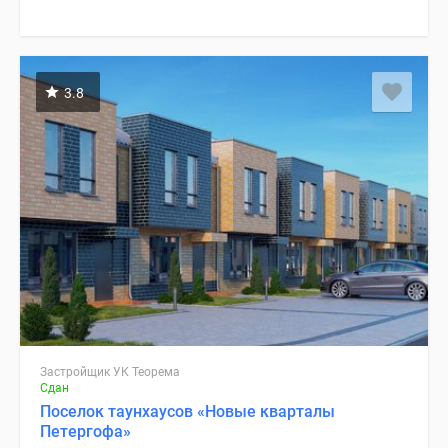
3.8
Застройщик УК Теорема
Сдан
Поселок таунхаусов «Новые кварталы
Петергофа»