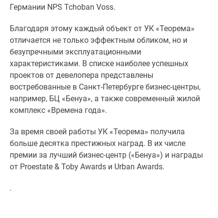
комнатные
Германии NPS Tchoban Voss.
и
Благодаря этому каждый объект от УК «Теорема»
более
отличается не только эффектным обликом, но и
Готовые
безупречными эксплуатационными
новостройки
характеристиками. В списке наиболее успешных
3-
проектов от девелопера представлены
комнатные
востребованные в Санкт-Петербурге бизнес-центры,
Военная
например, БЦ «Бенуа», а также современный жилой
ипотека
комплекс «Времена года».
Покупателю
Новостройки
За время своей работы УК «Теорема» получила
Санкт-
больше десятка престижных наград. В их числе
Петербурга
премии за лучший бизнес-центр («Бенуа») и награды
Видеообзор
от Proestate & Toby Awards и Urban Awards.
новостроек
Семейная
.
ипотека
Аналитика
рынка