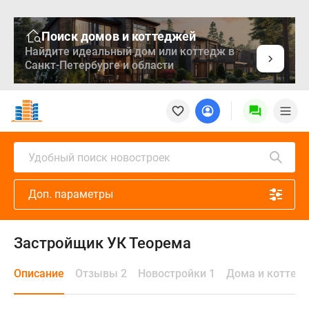
Поиск домов и коттеджей
Найдите идеальный дом или коттедж в
Санкт-Петербурге и области
Новостройки
Квартиры
Ипотека
Медиа
Удобный поиск новостроек
О
проекте
Доп. параметры
Контакты
Реклама
на
Застройщик УК Теорема
сайте
Vk
Описание
Отзывы 2
Новостройки 1
Дома и коттед
Дзен
Продавцы