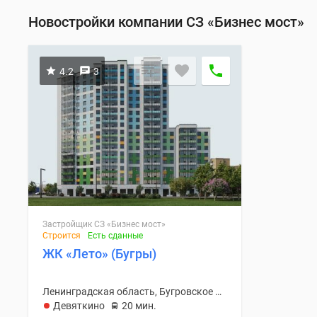
Новостройки компании СЗ «Бизнес мост»
4.2
3
Застройщик СЗ «Бизнес мост»
Строится
Есть сданные
ЖК «Лето» (Бугры)
Ленинградская область, Бугровское С/П
Девяткино
20 мин.