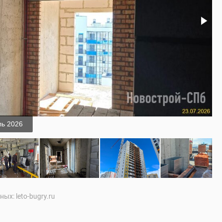
ь 2026
ых: leto-bugry.ru