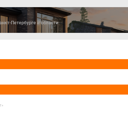
анкт-Петербурге и области
ры
Дома и коттеджи
Ипотека
Медиа
Консультация
т»