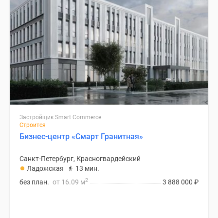
Застройщик Smart Commerce
Строится
Бизнес-центр «Смарт Гранитная»
Санкт-Петербург, Красногвардейский
Ладожская
13 мин.
2
без план.
от 16.09 м
3 888 000
₽