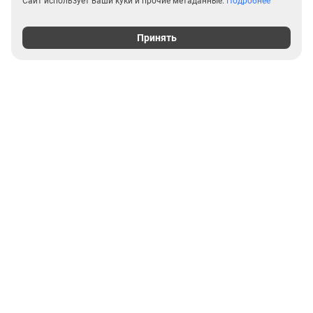
Сайт использует ваши куки и прочие метаданные.
Подробнее
Принять
Выгодные предложения на
новостройки