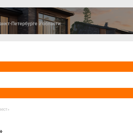
анкт-Петербурге и области
ры
Дома и коттеджи
Ипотека
Медиа
Консультация
вест»
»