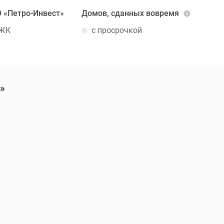
 «Петро-Инвест»
Домов, сданных вовремя
 ЖК
с просрочкой
»