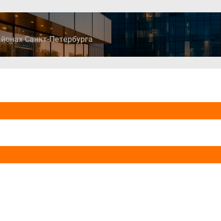
йонах Санкт-Петербурга
ры
Дома и коттеджи
Ипотека
Медиа
Консультация