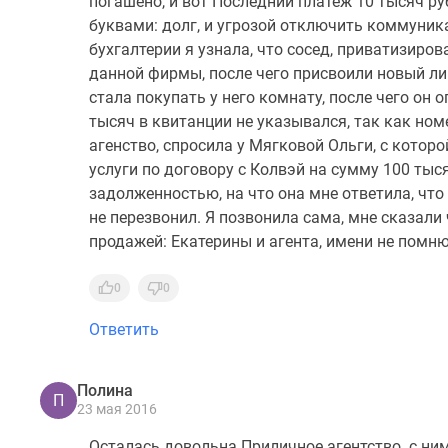
погашено, и вот Последний платеж 10 тысяч р
буквами: долг, и угрозой отключить коммуник
бухгалтерии я узнала, что сосед, приватизиро
данной фирмы, после чего присвоили новый лиц
стала покупать у него комнату, после чего он о
тысяч в квитанции не указывался, так как ном
агенство, спросила у Мягковой Ольги, с кото
услуги по договору с Колвэй на сумму 100 тыс
задолженностью, на что она мне ответила, что
не перезвонил. Я позвонила сама, мне сказали 
продажей: Екатерины и агента, имени не помню
0
0
Ответить
Полина
П
23 мая 2016
Осталась довольна.Приличное агентство. с ни