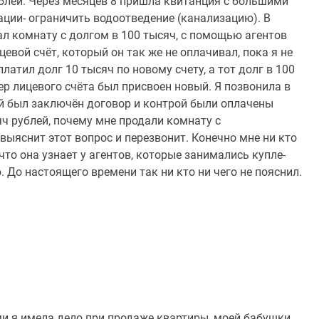
ублей. Через месяцев 8 пришла квитанция с большими
ации- ограничить водоотведение (канализацию). В
вал комнату с долгом в 100 тысяч, с помощью агентов
евой счёт, который он так же не оплачивал, пока я не
платил долг 10 тысяч по новому счету, а тот долг в 100
ер лицевого счёта был присвоен новый. Я позвонила в
рой был заключён договор и контрой были оплачены
яч рублей, почему мне продали комнату с
 выяснит этот вопрос и перезвонит. Конечно мне ни кто
что она узнает у агентов, которые занимались купле-
. До настоящего времени так ни кто ни чего не пояснил.
ми я имела дело при продаже квартиры, моей бабушки.