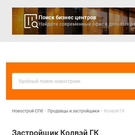
Поиск бизнес центров
Найдите современный офис в деловых ра
Новостройки
Кварти
Удобный поиск новостроек
Новострой-СПб
•
Продавцы и застройщики
•
Колвэй ГК
Застройщик Колвэй ГК