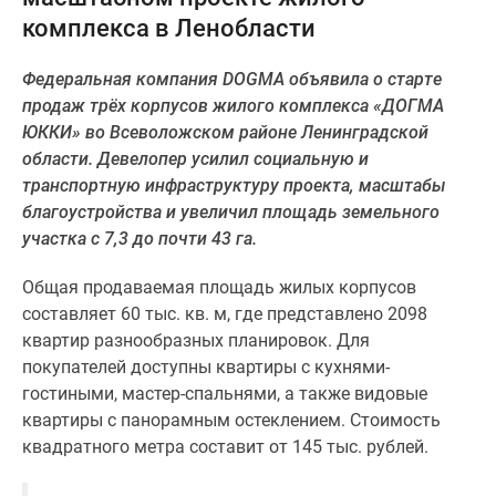
и
комплекса в Ленобласти
застройщики
Коммерческие
Федеральная компания DOGMA объявила о старте
помещения
продаж тр
ё
х корпусов жилого комплекса
«
ДОГМА
Квартиры
ЮККИ
»
во Всеволожском районе Ленинградской
на
области. Девелопер усилил социальную и
карте
транспортную инфраструктуру проекта, масштабы
Эксперты
благоустройства и увеличил площадь земельного
и
участка с 7
,3
до
почти
43 га.
авторы
Машино-
Общая продаваемая площадь жилых корпусов
места
составляет 60 тыс. кв. м, где представлено 2098
Специальные
квартир разнообразных планировок. Для
предложения
покупателей доступны квартиры с кухнями-
Апартаменты
гостиными, мастер-спальнями, а также видовые
Новостройки
квартиры с панорамным остеклением. Стоимость
на
квадратного метра составит от 145 тыс. рублей.
карте
4-