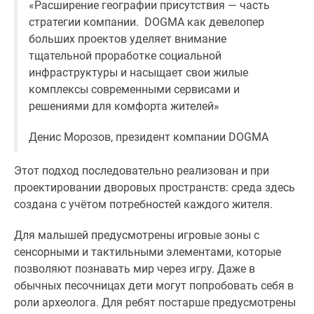
«Расширение географии присутствия — часть
комнатные
стратегии компании. DOGMA как девелопер
и
больших проектов уделяет внимание
более
тщательной проработке социальной
Готовые
инфраструктуры и насыщает свои жилые
новостройки
комплексы современными сервисами и
3-
решениями для комфорта жителей»
комнатные
Военная
Денис Морозов, президент компании DOGMA
ипотека
Покупателю
Этот подход последовательно реализован и при
Новостройки
проектировании дворовых пространств: среда здесь
Санкт-
создана с учётом потребностей каждого жителя.
Петербурга
Видеообзор
Для малышей предусмотрены игровые зоны с
новостроек
сенсорными и тактильными элементами, которые
Семейная
позволяют познавать мир через игру. Даже в
ипотека
обычных песочницах дети могут попробовать себя в
Аналитика
роли археолога. Для ребят постарше предусмотрены
рынка