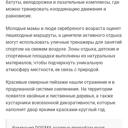
батуты, велодорожки и лазательные комплексы, где
Панорамы
можно тренировать координацию движения и
новостроек
равновесие.
1-
комнатные
Молодые мамы и люди серебряного возраста оценят
Субсидированная
пешеходные маршруты, а ценители активного отдыха
застройщиком
могут использовать уличные тренажеры для занятий
Мнение
спортом на свежем воздухе. Зоны отдыха, детские и
эксперта
спортивные площадки выполнены из натуральных
Студии
материалов, чтобы подчеркнуть уникальную
Ипотечный
атмосферу местности, ее связь с природой.
калькулятор
Новости
Красивые северные пейзажи нашли отражение и в
недвижимости
продуманной системе озеленения. На территории
Новостройки
появятся хвойные и лиственные деревья, а также
Ленинградской
кустарники всесезонной декоративности, которые
области
наполнят двор яркими красками круглый год.
ИТ-
ипотека
Компания DOGMA активно прорабатывает