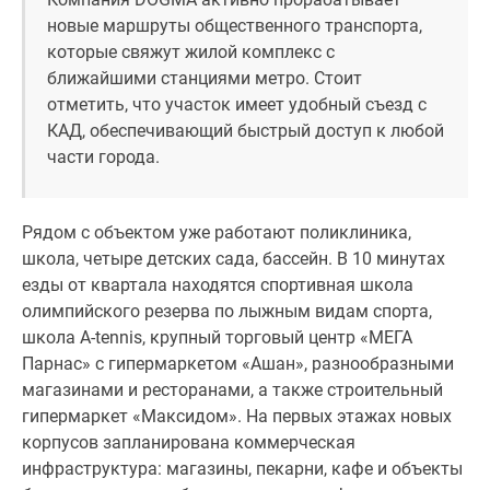
Квартиры
новые маршруты общественного транспорта,
со
которые свяжут жилой комплекс с
скидками
ближайшими станциями метро. Стоит
до
отметить, что участок имеет удобный съезд с
25%
КАД, обеспечивающий быстрый доступ к любой
Новостройки
части города.
премиум-
класса
Новостройки
Рядом с объектом уже работают поликлиника,
бизнес-
школа, четыре детских сада, бассейн. В 10 минутах
класса
езды от квартала находятся спортивная школа
Дома
олимпийского резерва по лыжным видам спорта,
и
школа A-tennis, крупный торговый центр «МЕГА
коттеджи
Парнас» с гипермаркетом «Ашан», разнообразными
Коттеджные
магазинами и ресторанами, а также строительный
поселки
гипермаркет «Максидом». На первых этажах новых
в
корпусов запланирована коммерческая
Санкт-
инфраструктура: магазины, пекарни, кафе и объекты
Петербурге