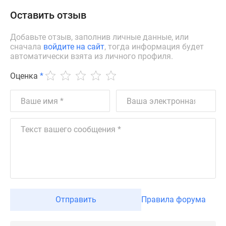
Коттеджные
Оставить отзыв
поселки
в
Добавьте отзыв, заполнив личные данные, или
сначала
войдите на сайт
, тогда информация будет
ипотеку
автоматически взята из личного профиля.
Бизнес-
центры
Оценка
*
Коттеджи
Траншевая
ипотека
Скидки
и
акции
Макс
Рассрочка
Отправить
Правила форума