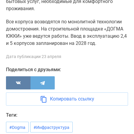
бытовых услуг, необходимые для комфортного
Коттеджные
проживания.
поселки
в
Все корпуса возводятся по монолитной технологии
Ленинградской
домостроения. На строительной площадке «ДОГМА
обл
ЮККИ» уже ведутся работы. Ввод в эксплуатацию 2,4
Готовые
и 5 корпусов запланирован на 2028 год.
коттеджные
поселки
Дата публикации 23 апреля
Строящиеся
коттеджные
Поделиться с друзьями:
поселки
Коттеджные
поселки
у
Копировать ссылку
леса
Коттеджные
Теги:
поселки
у
#Dogma
#Инфраструктура
водоема