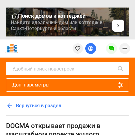
Поиск домов и коттеджей
Найдите идеальный дом или коттедж в
Санкт-Петербурге и области
Новостройки
Квартиры
Ипотека
Медиа
Удобный поиск новостроек
О
проекте
Доп. параметры
Контакты
Реклама
на
Вернуться в раздел
сайте
Vk
Дзен
DOGMA открывает продажи в
Продавцы
масштабном проекте жилого