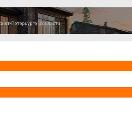
анкт-Петербурге и области
ры
Дома и коттеджи
Ипотека
Медиа
Консультация