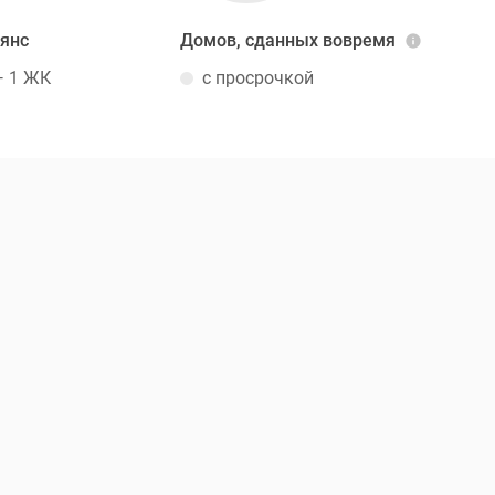
ьянс
Домов, сданных вовремя
— 1 ЖК
с просрочкой