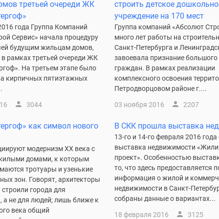
омов третьей очереди ЖК
строить детское дошкольно
тергоф»
учреждение на 170 мест
2016 года Группа Компаний
Группа компаний «Абсолют Стро
рой Сервис» начала процедуру
много лет работы на строитель
ей будущим жильцам домов,
Санкт-Петербурга и Ленинградс
 в рамках третьей очереди ЖК
завоевала признание большого
ргоф». На третьем этапе было
граждан. В рамках реализации
ва кирпичных пятиэтажных
комплексного освоения террито
.
Петродворцовом районе г....
016
3044
03 ноября 2016
2207
ергоф» как символ нового
В СКК прошла выставка не
13-го и 14-го февраля 2016 года
выставка недвижимости «Жил
циируют модернизм XX века с
проект». Особенностью выстав
жилыми домами, к которым
то, что здесь предоставляется 
маются тротуары и узенькие
информация о жилой и коммерч
ных зон. Говорят, архитекторы
недвижимости в Санкт-Петербур
 строили города для
собраны данные о вариантах...
 а не для людей; лишь ближе к
ого века общий
18 февраля 2016
3125