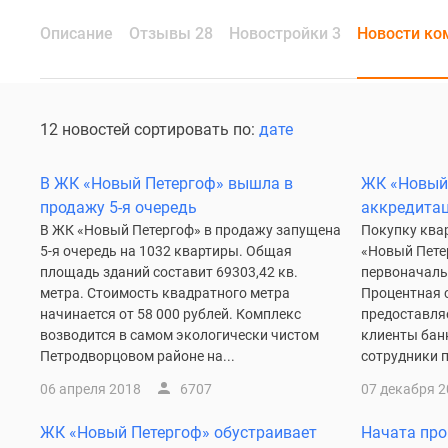
Описание
Отзывы 28
Новостройки 3
Новости ко
12 новостей сортировать по:
дате
В ЖК «Новый Петергоф» вышла в
ЖК «Новый
продажу 5-я очередь
аккредита
В ЖК «Новый Петергоф» в продажу запущена
Покупку ква
5-я очередь на 1032 квартиры. Общая
«Новый Пете
площадь зданий составит 69303,42 кв.
первоначаль
метра. Стоимость квадратного метра
Процентная с
начинается от 58 000 рублей. Комплекс
предоставляе
возводится в самом экологически чистом
клиенты бан
Петродворцовом районе на...
сотрудники п
06 апреля 2018
6707
07 декабря 
ЖК «Новый Петергоф» обустраивает
Начата пр