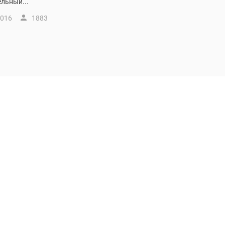
льный...
2016
1883