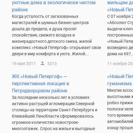
уютные дома в экологически чистом
жильцам д
районе
«Новый Пе
Когда усталость от загазованных
С 07 ноября 
магистралей и шумных бизнес-центров
«Абсолют Ст
дошла до предела, а душа просит
выдачи ключ
спокойствия, свежего воздуха и
построенных
жизнерадостного детского смеха, жилой
«Новый Пете
комплекс «Новый Петергоф» открывает свои
возведено д
двери в мир комфорта и уюта. Жилой...
дома на 697..
19 мая 2017
5213
11 ноября 2
ЖК «Новый Петергоф» —
«Новый Пет
перспективная локация в
гуманизма
Петродворцовом районе
Многие ассо
высотными 
За последние несколько лет в условиях
робко прижи
активно растущей агломерации Северной
полоски зеле
столицы на территории Санкт-Петербурга и
того времени
ближайшей Ленобласти сформировалось
автомобилей,
огромное количество новостроек-
концу прошл
многоэтажек. Спрос на жилье и выгодные