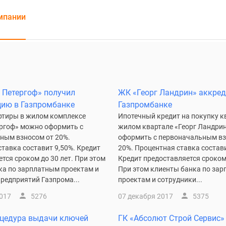
мпании
 Петергоф» получил
ЖК «Георг Ландрин» аккред
цию в Газпромбанке
Газпромбанке
ртиры в жилом комплексе
Ипотечный кредит на покупку к
ргоф» можно оформить с
жилом квартале «Георг Ландри
ным взносом от 20%.
оформить с первоначальным вз
тавка составит 9,50%. Кредит
20%. Процентная ставка состави
тся сроком до 30 лет. При этом
Кредит предоставляется сроком 
ка по зарплатным проектам и
При этом клиенты банка по за
редприятий Газпрома...
проектам и сотрудники...
2017
5276
07 декабря 2017
5375
оцедура выдачи ключей
ГК «Абсолют Строй Сервис»