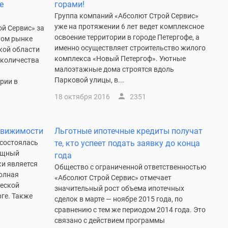
е
горами!
Группа компаний «Абсолют Строй Сервис»
уже на протяжении 6 лет ведет комплексное
й Сервис» за
освоение территории в городе Петергофе, а
ном рынке
именно осуществляет строительство жилого
кой области
комплекса «Новый Петергоф». Уютные
 количества
малоэтажные дома строятся вдоль
Парковой улицы, в...
рии в
18 октября 2016
2351
движимости
Льготные ипотечные кредиты получат
 состоялась
те, кто успеет подать заявку до конца
ищный
года
ки является
Общество с ограниченной ответственностью
полная
«Абсолют Строй Сервис» отмечает
еской
значительный рост объема ипотечных
ге. Также
сделок в марте — ноябре 2015 года, по
сравнению с тем же периодом 2014 года. Это
связано с действием программы