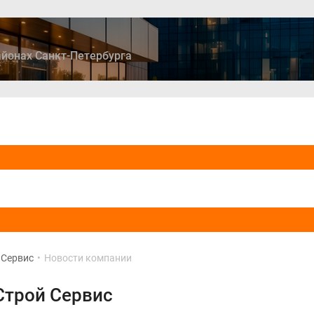
йонах Санкт-Петербурга
ры
Дома и коттеджи
Ипотека
Медиа
Консультация
 Сервис
•
Новости компании
Строй Сервис