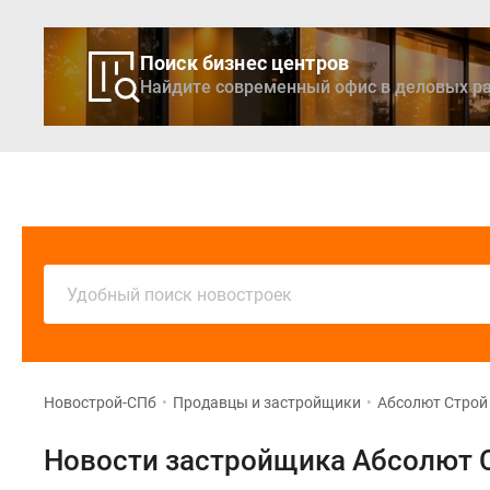
Поиск бизнес центров
Найдите современный офис в деловых ра
Новостройки
Кварти
Удобный поиск новостроек
Новострой-СПб
•
Продавцы и застройщики
•
Абсолют Строй
Новости застройщика Абсолют 