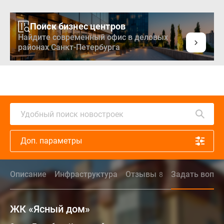
Поиск бизнес центров
Найдите современный офис в деловых
районах Санкт-Петербурга
Удобный поиск новостроек
Доп. параметры
Описание
Инфраструктура
Отзывы
Задать вопро
8
ЖК «Ясный дом»