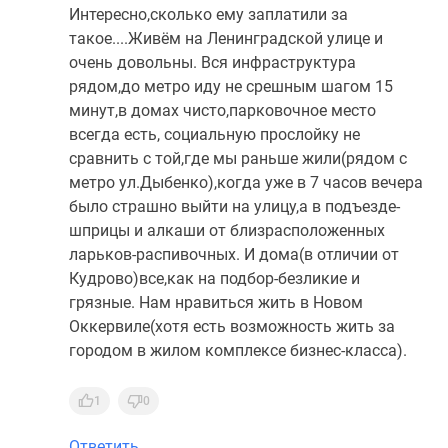
Интересно,сколько ему заплатили за
такое....Живём на Ленинградской улице и
очень довольны. Вся инфраструктура
рядом,до метро иду не срешным шагом 15
минут,в домах чисто,парковочное место
всегда есть, социальную прослойку не
сравнить с той,где мы раньше жили(рядом с
метро ул.Дыбенко),когда уже в 7 часов вечера
было страшно выйти на улицу,а в подъезде-
шприцы и алкаши от близрасположенных
ларьков-распивочных. И дома(в отличии от
Кудрово)все,как на подбор-безликие и
грязные. Нам нравиться жить в Новом
Оккервиле(хотя есть возможность жить за
городом в жилом комплексе бизнес-класса).
1
0
Ответить