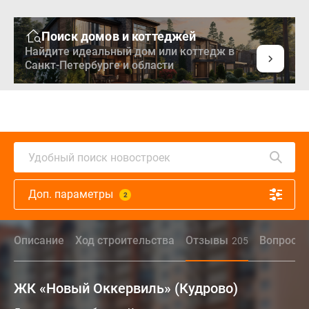
Поиск домов и коттеджей
Найдите идеальный дом или коттедж в
Санкт-Петербурге и области
Удобный поиск новостроек
Доп. параметры
2
Описание
Ход строительства
Отзывы
Вопрос - 
205
ЖК «Новый Оккервиль» (Кудрово)