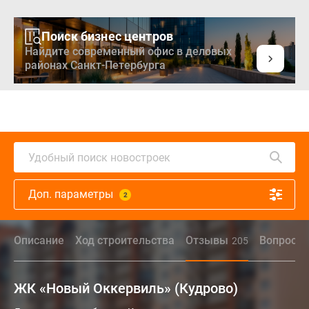
Поиск бизнес центров
Найдите современный офис в деловых
районах Санкт-Петербурга
Удобный поиск новостроек
Доп. параметры
2
Описание
Ход строительства
Отзывы
Вопрос - 
205
ЖК «Новый Оккервиль» (Кудрово)