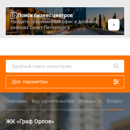
Поиск бизнес центров
Найдите современный офис в деловых
районах Санкт-Петербурга
Удобный поиск новостроек
Доп. параметры
Описание
Ход строительства
Отзывы
Вопрос - о
52
ЖК «Граф Орлов»