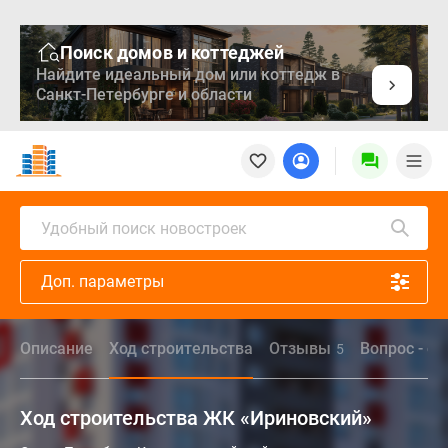
Поиск домов и коттеджей
Найдите идеальный дом или коттедж в
Санкт-Петербурге и области
Новостройки
Квартиры
Ипотека
Медиа
Удобный поиск новостроек
О
проекте
Доп. параметры
Контакты
Реклама
на
Описание
Ход строительства
Отзывы
Вопрос - от
5
сайте
Vk
Дзен
Ход строительства ЖК «Ириновский»
Продавцы