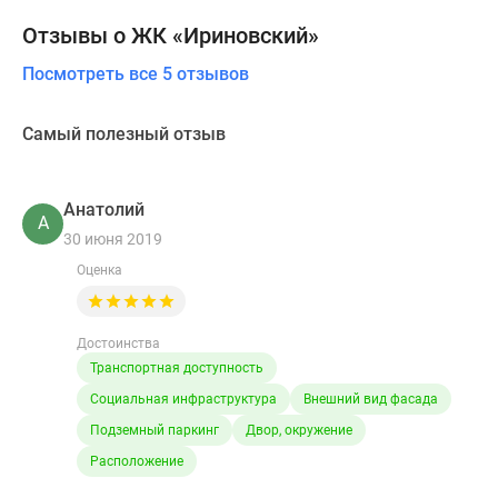
Квартиры
со
Отзывы о ЖК «Ириновский»
скидками
Посмотреть все 5 отзывов
до
25%
Самый полезный отзыв
Новостройки
премиум-
класса
Анатолий
Новостройки
А
30 июня 2019
бизнес-
класса
Оценка
Дома
и
Достоинства
коттеджи
Транспортная доступность
Коттеджные
Социальная инфраструктура
Внешний вид фасада
поселки
в
Подземный паркинг
Двор, окружение
Санкт-
Расположение
Петербурге