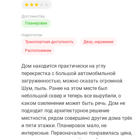
Коттеджные
поселки
Достоинства
в
Планировки
ипотеку
Недостатки
Бизнес-
Транспортная доступность
Двор, окружение
центры
Коттеджи
Расположение
Траншевая
Дом находится практически на углу
ипотека
перекрестка с большой автомобмльной
Скидки
загруженностью, можно сказать огромной.
и
Шум, пыль. Ранее на этом месте был
акции
небольшой сквер и теперь все вырубили, о
Макс
каком озеленении может быть речь. Дом не
Рассрочка
подходит под архитектурное решение
местности, рядом совершено другие дома трёх
и пяти этажки. Планировок мало, не
интересные. Первоначально понравилась цена,