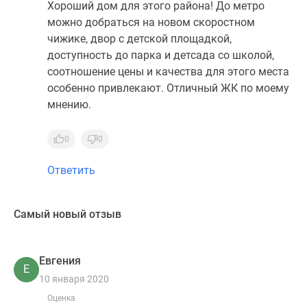
Хороший дом для этого района! До метро
Коттеджные
можно добраться на новом скоростном
поселки
чижике, двор с детской площадкой,
в
доступность до парка и детсада со школой,
Ленинградской
соотношение цены и качества для этого места
обл
особенно привлекают. Отличный ЖК по моему
Готовые
мнению.
коттеджные
поселки
Строящиеся
0
0
коттеджные
Ответить
поселки
Коттеджные
поселки
Самый новый отзыв
у
леса
Коттеджные
Евгения
Е
поселки
10 января 2020
у
Оценка
водоема