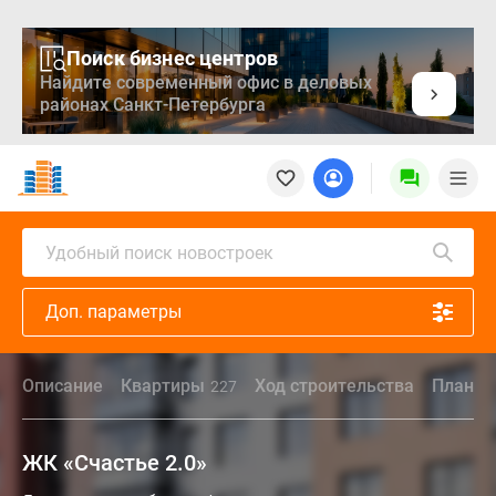
Поиск бизнес центров
Найдите современный офис в деловых
районах Санкт-Петербурга
Новостройки
Квартиры
Ипотека
Медиа
Удобный поиск новостроек
О
проекте
Доп. параметры
Контакты
Реклама
на
Описание
Квартиры
Ход строительства
Планир
227
сайте
Vk
Дзен
ЖК «Счастье 2.0»
Продавцы