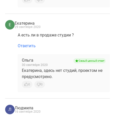
Коттеджные
поселки
в
Ленинградской
Екатерина
Е
29 сентября 2020
обл
Готовые
А есть ли в продаже студии ?
коттеджные
Ответить
поселки
Строящиеся
коттеджные
Ольга
Самый ценный ответ
поселки
30 сентября 2020
Екатерина, здесь нет студий, проектом не
Коттеджные
предусмотрено.
поселки
у
0
0
леса
Коттеджные
поселки
Людмила
у
Л
16 сентября 2020
водоема