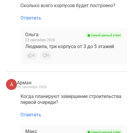
Сколько всего корпусов будет построено?
Коттеджные
поселки
Ответить
в
ипотеку
Ольга
Бизнес-
Самый ценный ответ
22 сентября 2020
центры
Людмила, три корпуса от 3 до 5 этажей
Коттеджи
Траншевая
0
0
ипотека
Скидки
и
Арман
А
акции
09 сентября 2020
Макс
Когда планируют завершение строительства
Рассрочка
первой очереди?
Ответить
Макс
Самый ценный ответ