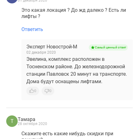
01 декабря 2020
комнатные
Это какая локация ? До жд далеко ? Есть ли
и
лифты ?
более
Готовые
Ответить
новостройки
3-
Эксперт Новострой-М
Самый ценный ответ
комнатные
02 декабря 2020
Военная
Эвелина, комплекс расположен в
ипотека
Тосненском районе. До железнодорожной
Покупателю
станции Павловск 20 минут на транспорте.
Новостройки
Дома будут оснащены лифтами.
Санкт-
0
0
Петербурга
Видеообзор
новостроек
Семейная
Тамара
Т
ипотека
28 октября 2020
Аналитика
Скажите есть какие нибудь скидки при
рынка