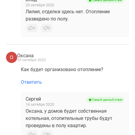
Самый ценный ответ
Квартиры
20 октября 2020
со
Лилия, отделки здесь нет. Отопление
скидками
разведено по полу.
до
0
0
25%
Новостройки
премиум-
класса
Оксана
О
Новостройки
05 октября 2020
бизнес-
Как будет организовано отопление?
класса
Дома
Ответить
и
коттеджи
Сергей
Самый ценный ответ
Коттеджные
14 октября 2020
поселки
Оксана, у домов будет собственная
в
котельная, отопительные трубы будут
Санкт-
проведены в полу квартир.
Петербурге
0
0