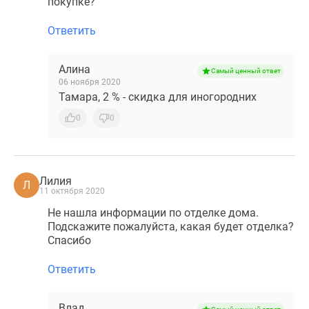
покупке?
Панорамы
Ответить
новостроек
1-
комнатные
Алина
Самый ценный ответ
Субсидированная
06 ноября 2020
Тамара, 2 % - скидка для иногородних
застройщиком
Мнение
0
0
эксперта
Студии
Ипотечный
калькулятор
Лилия
Л
11 октября 2020
Новости
Не нашла информации по отделке дома.
недвижимости
Подскажите пожалуйста, какая будет отделка?
Новостройки
Спасибо
Ленинградской
области
Ответить
ИТ-
ипотека
Влад