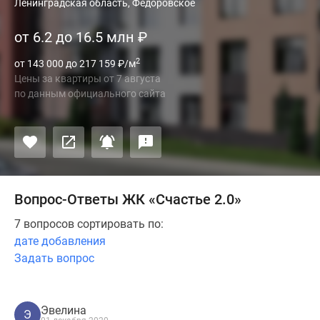
и
Ленинградская область, Федоровское
застройщики
от 6.2 до 16.5 млн
₽
Коммерческие
помещения
2
от 143 000 до 217 159
₽
/м
Квартиры
Цены за квартиры
от
7 августа
на
по данным официального сайта
карте
Эксперты
и
авторы
Машино-
места
Вопрос-Ответы ЖК «Счастье 2.0»
Специальные
7 вопросов сортировать по:
предложения
дате добавления
Апартаменты
Задать вопрос
Новостройки
на
карте
Эвелина
4-
Э