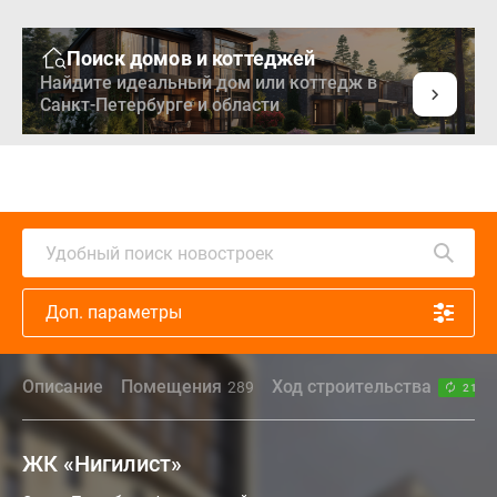
Поиск домов и коттеджей
Найдите идеальный дом или коттедж в
Санкт-Петербурге и области
Удобный поиск новостроек
Доп. параметры
Описание
Помещения
Ход строительства
289
21.0
ЖК «Нигилист»