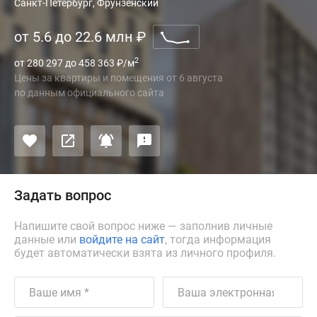
Санкт-Петербург, Фрунзенский
от 5.6 до 22.6 млн
₽
2
от 280 297 до 458 363
₽
/м
Цены за квартиры и помещения
от
6 августа
по данным официального сайта
Задать вопрос
Напишите свой вопрос ниже — заполнив личные
данные или
войдите на сайт
, тогда информация
будет автоматически взята из личного профиля.