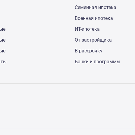
Семейная ипотека
Военная ипотека
ные
ИТ-ипотека
ные
От застройщика
ные
В рассрочку
нты
Банки и программы