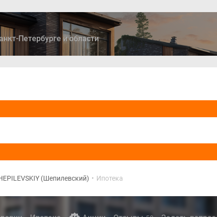
анкт-Петербурге и области
ры
Дома и коттеджи
Ипотека
Медиа
Консультация
HEPILEVSKIY (Шепилевский)
•
Ипотека