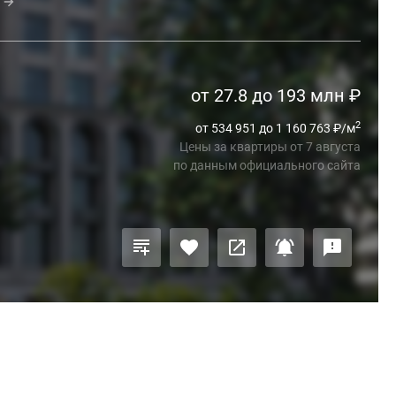
от 27.8 до 193 млн
₽
2
от 534 951 до 1 160 763
₽
/м
Цены за квартиры
от
7 августа
по данным официального сайта