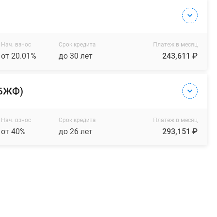
Нач. взнос
Срок кредита
Платеж в месяц
от 20.01%
до 30 лет
243,611 ₽
(БЖФ)
Нач. взнос
Срок кредита
Платеж в месяц
от 40%
до 26 лет
293,151 ₽