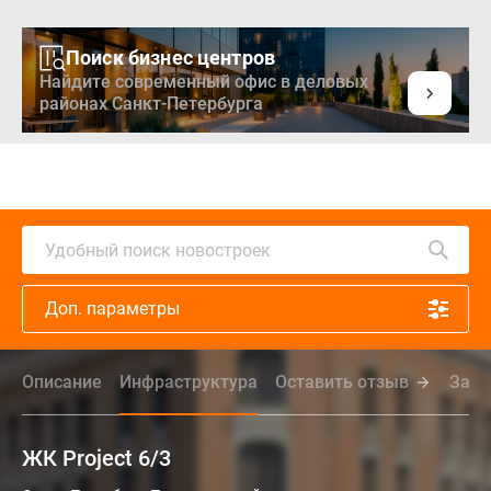
Поиск бизнес центров
Найдите современный офис в деловых
районах Санкт-Петербурга
Удобный поиск новостроек
Доп. параметры
Описание
Инфраструктура
Оставить отзыв
Зада
ЖК Project 6/3