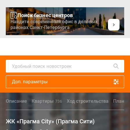
Поиск бизнес центров
Найдите современный офис в деловых
районах Санкт-Петербурга
Удобный поиск новостроек
Доп. параметры
Описание
Квартиры
Ход строительства
Планир
736
ЖК «Прагма City» (Прагма Сити)