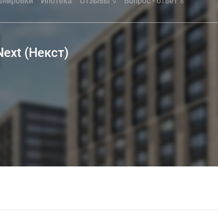
анировки
Ипотека
Отзывы
Вопрос - ответ
9
8
ext (Некст)