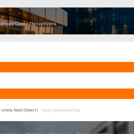
йонах Санкт-Петербурга
ры
Дома и коттеджи
Ипотека
Медиа
Консультация
-отель Next (Некст)
•
Ход строительства