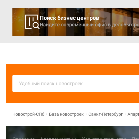
Поиск бизнес центров
Найдите современный офис в деловых ра
Новостройки
Кварти
Удобный поиск новостроек
Новострой-СПб
•
База новостроек
•
Санкт-Петербург
•
Апарт