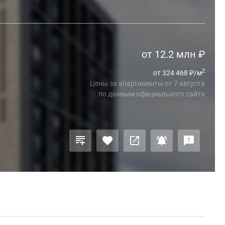
от 12.2 млн
₽
2
от 324 468
₽
/м
Цены за апартаменты
от
7 августа
по данным официального сайта