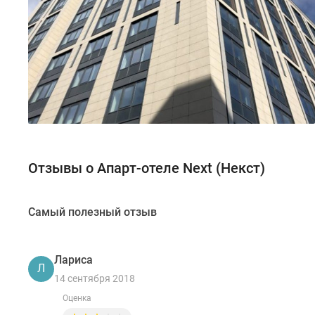
Отзывы о Апарт-отеле Next (Некст)
Самый полезный отзыв
Лариса
Л
14 сентября 2018
Оценка