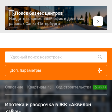
Поиск бизнес центров
Найдите современный офис в деловых
районах Санкт-Петербурга
Удобный поиск новостроек
Доп. параметры
Описание
Квартиры
Ход строительства
46
03.08.26
Ипотека и рассрочка в ЖК «Аквилон
Zalive»